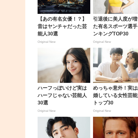
【あの有名女優！？】
引退後に美人度が増
昔はヤンチャだった芸
た有名スポーツ選手
能人30選
ンキングTOP30
Original New
Original New
ハーフっぽいけど実は
めっちゃ意外！実は
ハーフじゃない芸能人
婚している女性芸能
30選
トップ30
Original New
Original New