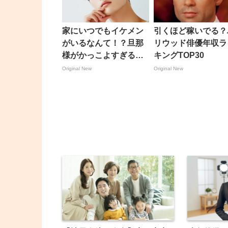
家にいつでもイケメン
引くほど稼いでる？
がいるなんて！？旦那
リウッド俳優年収ラ
様がかっこよすぎる芸
キングTOP30
能人30選
Original New
Original New