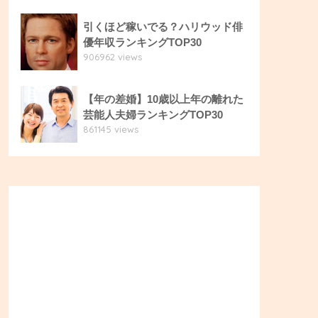
引くほど稼いでる？ハリウッド俳
優年収ランキングTOP30
906962 views
【年の差婚】10歳以上年の離れた
芸能人夫婦ランキングTOP30
861145 views