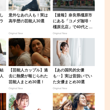
し
意外なあの人も！実は
【速報】奈良県橿原市
ラ
高学歴の芸能人30選
にある「コメダ珈琲・
橿原北店」で40代とみ
られる女性が首を刺さ
Original New
Original New
れ病院搬送 5日午後1時
20分すぎ、 男を現行
犯逮捕 奈良・橿原市
結
【芸能人カップル】過
【あの国民的女優
人
去に熱愛が報じられた
も‥】実は昔脱いでい
芸能人まとめ30選！
た女優まとめ30選
Original New
Original New