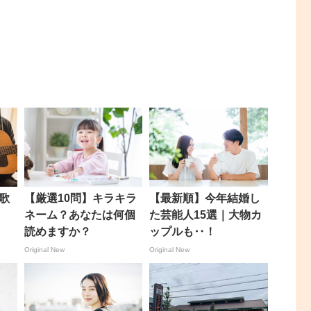
歌
【厳選10問】キラキラ
【最新順】今年結婚し
ネーム？あなたは何個
た芸能人15選｜大物カ
読めますか？
ップルも‥！
Original New
Original New