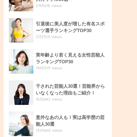
2743618 views
引退後に美人度が増した有名スポ
ーツ選手ランキングTOP30
2133109 views
実年齢より若く見える女性芸能人
ランキングTOP30
1943519 views
干された芸能人30選！芸能界から
いなくなった理由もご紹介！
1836642 views
意外なあの人も！実は高学歴の芸
能人30選
1329660 views