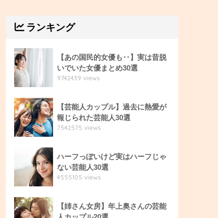
ランキング
【あの国民的女優も‥】実は昔脱
いでいた女優まとめ30選
9742439 views
【芸能人カップル】過去に熱愛が
報じられた芸能人30選
7542575 views
ハーフっぽいけど実はハーフじゃ
ない芸能人30選
4555105 views
【姉さん女房】年上奥さんの芸能
人カップル20選