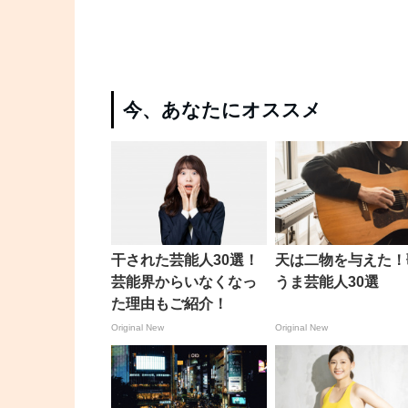
今、あなたにオススメ
干された芸能人30選！
天は二物を与えた！
芸能界からいなくなっ
うま芸能人30選
た理由もご紹介！
Original New
Original New