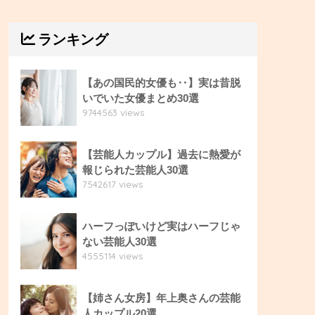
ランキング
【あの国民的女優も‥】実は昔脱
いでいた女優まとめ30選
9744563 views
【芸能人カップル】過去に熱愛が
報じられた芸能人30選
7542617 views
ハーフっぽいけど実はハーフじゃ
ない芸能人30選
4555114 views
【姉さん女房】年上奥さんの芸能
人カップル20選