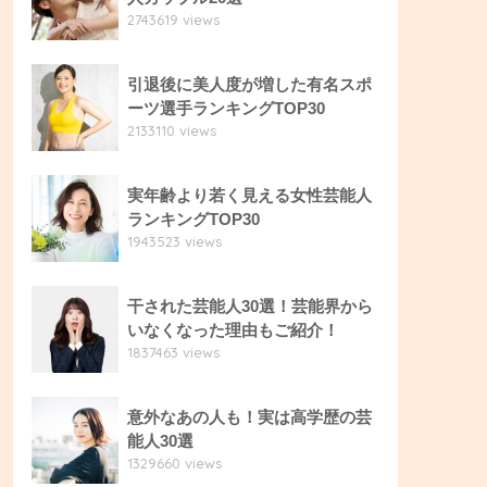
2743619 views
引退後に美人度が増した有名スポ
ーツ選手ランキングTOP30
2133110 views
実年齢より若く見える女性芸能人
ランキングTOP30
1943523 views
干された芸能人30選！芸能界から
いなくなった理由もご紹介！
1837463 views
意外なあの人も！実は高学歴の芸
能人30選
1329660 views