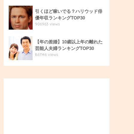
引くほど稼いでる？ハリウッド俳
優年収ランキングTOP30
906963 views
【年の差婚】10歳以上年の離れた
芸能人夫婦ランキングTOP30
861146 views