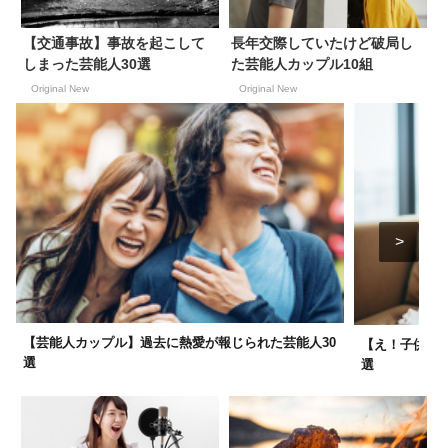
【交通事故】事故を起こして
長年交際していたけど破局し
しまった芸能人30選
た芸能人カップル10組
Original New
Original New
【芸能人カップル】過去に熱愛が報じられた芸能人30
【え！子供いた
選
選