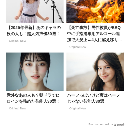
【2025年最新】あのキャラの
【死亡事故】男性教員がBBQ
役の人も！超人気声優30選！
中に手指消毒用アルコール追
加で大炎上→4人に燃え移り18
Original New
歳の男性1人が死亡【ハリウッ
Original New
ドワールド美容専門学校】
意外なあの人も？朝ドラでヒ
ハーフっぽいけど実はハーフ
ロインを務めた芸能人30選！
じゃない芸能人30選
Original New
Original New
Recommended by