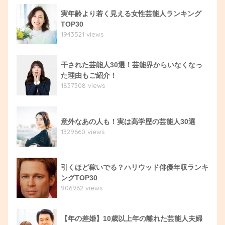
実年齢より若く見える女性芸能人ランキング
TOP30
1943521 views
干された芸能人30選！芸能界からいなくなっ
た理由もご紹介！
1837308 views
意外なあの人も！実は高学歴の芸能人30選
1329660 views
引くほど稼いでる？ハリウッド俳優年収ランキ
ングTOP30
906962 views
【年の差婚】10歳以上年の離れた芸能人夫婦