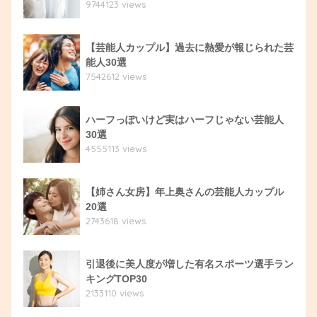
9744123 views
【芸能人カップル】過去に熱愛が報じられた芸
能人30選
7542612 views
ハーフっぽいけど実はハーフじゃない芸能人
30選
4555113 views
【姉さん女房】年上奥さんの芸能人カップル
20選
2743618 views
引退後に美人度が増した有名スポーツ選手ラン
キングTOP30
2133110 views