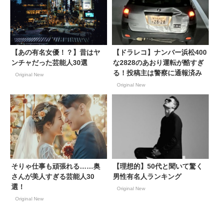
【あの有名女優！？】昔はヤ
【ドラレコ】ナンバー浜松400
ンチャだった芸能人30選
な2828のあおり運転が酷すぎ
る！投稿主は警察に通報済み
Original New
Original New
そりゃ仕事も頑張れる……奥
【理想的】50代と聞いて驚く
さんが美人すぎる芸能人30
男性有名人ランキング
選！
Original New
Original New