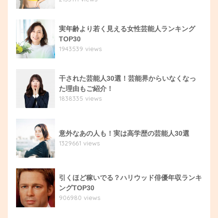
実年齢より若く見える女性芸能人ランキング
TOP30
1943539 views
干された芸能人30選！芸能界からいなくなっ
た理由もご紹介！
1838335 views
意外なあの人も！実は高学歴の芸能人30選
1329661 views
引くほど稼いでる？ハリウッド俳優年収ランキ
ングTOP30
906980 views