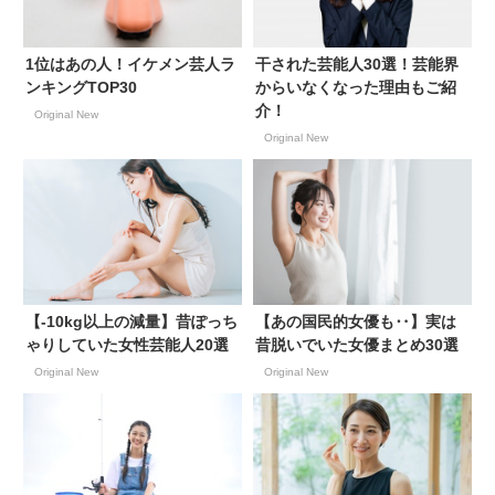
1位はあの人！イケメン芸人ラ
干された芸能人30選！芸能界
ンキングTOP30
からいなくなった理由もご紹
介！
Original New
Original New
【-10kg以上の減量】昔ぽっち
【あの国民的女優も‥】実は
ゃりしていた女性芸能人20選
昔脱いでいた女優まとめ30選
Original New
Original New