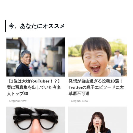
今、あなたにオススメ
【1位は大物YouTuber！？】
発想が自由過ぎる投稿10選！
実は写真集を出していた有名
Twitterの息子エピソードに大
人トップ30
草原不可避
Original New
Original New