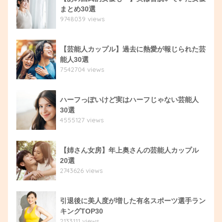
まとめ30選
9748039 views
【芸能人カップル】過去に熱愛が報じられた芸
能人30選
7542704 views
ハーフっぽいけど実はハーフじゃない芸能人
30選
4555127 views
【姉さん女房】年上奥さんの芸能人カップル
20選
2743626 views
引退後に美人度が増した有名スポーツ選手ラン
キングTOP30
2133111 views