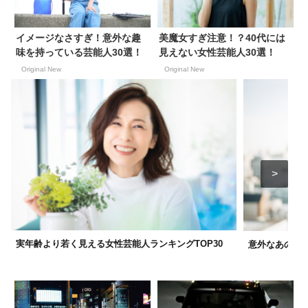
イメージなさすぎ！意外な趣
美魔女すぎ注意！？40代には
味を持っている芸能人30選！
見えない女性芸能人30選！
Original New
Original New
実年齢より若く見える女性芸能人ランキングTOP30
意外なあの人も