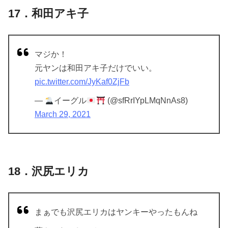
17．和田アキ子
マジか！
元ヤンは和田アキ子だけでいい。
pic.twitter.com/JyKaf0ZjFb
—
イーグル
(@sfRrIYpLMqNnAs8)
March 29, 2021
18．沢尻エリカ
まぁでも沢尻エリカはヤンキーやったもんね