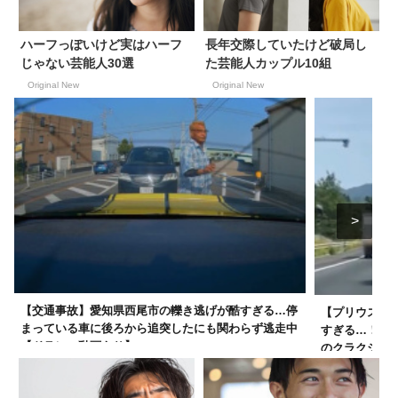
ハーフっぽいけど実はハーフ
長年交際していたけど破局し
じゃない芸能人30選
た芸能人カップル10組
Original New
Original New
【交通事故】愛知県西尾市の轢き逃げが酷すぎる…停
【プリウス】
まっている車に後ろから追突したにも関わらず逃走中
すぎる…！蛇
【ドラレコ動画あり】
のクラクショ