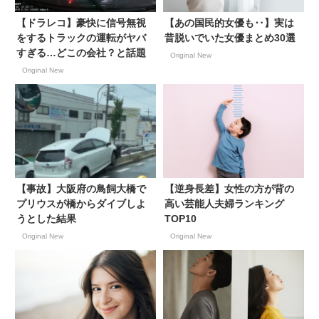
【ドラレコ】豪快に信号無視
【あの国民的女優も‥】実は
をするトラックの運転がヤバ
昔脱いでいた女優まとめ30選
すぎる…どこの会社？と話題
Original New
Original New
【事故】大阪府の鳥飼大橋で
【逆身長差】女性の方が背の
プリウスが橋からダイブしよ
高い芸能人夫婦ランキング
うとした結果
TOP10
Original New
Original New