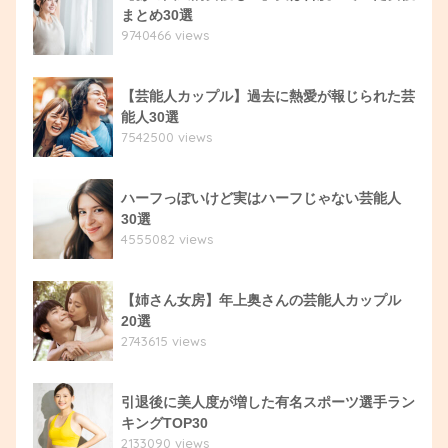
まとめ30選
9740466 views
【芸能人カップル】過去に熱愛が報じられた芸
能人30選
7542500 views
ハーフっぽいけど実はハーフじゃない芸能人
30選
4555082 views
【姉さん女房】年上奥さんの芸能人カップル
20選
2743615 views
引退後に美人度が増した有名スポーツ選手ラン
キングTOP30
2133090 views