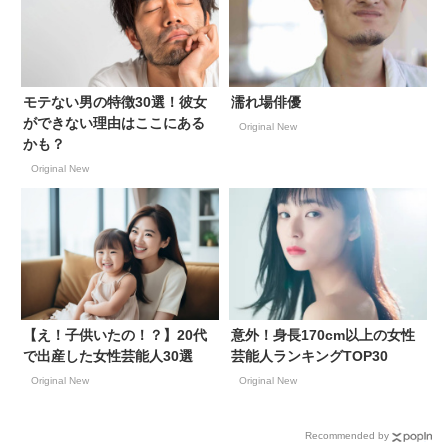
モテない男の特徴30選！彼女
濡れ場俳優
ができない理由はここにある
Original New
かも？
Original New
【え！子供いたの！？】20代
意外！身長170cm以上の女性
で出産した女性芸能人30選
芸能人ランキングTOP30
Original New
Original New
Recommended by