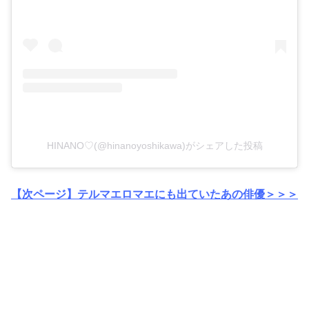
HINANO♡(@hinanoyoshikawa)がシェアした投稿
【次ページ】テルマエロマエにも出ていたあの俳優＞＞＞