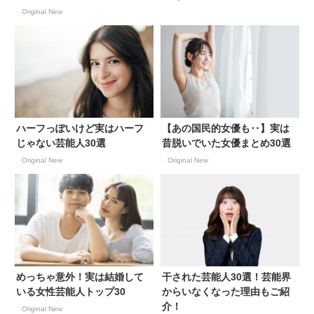
Original New
ハーフっぽいけど実はハーフ
【あの国民的女優も‥】実は
じゃない芸能人30選
昔脱いでいた女優まとめ30選
Original New
Original New
めっちゃ意外！実は結婚して
干された芸能人30選！芸能界
いる女性芸能人トップ30
からいなくなった理由もご紹
介！
Original New