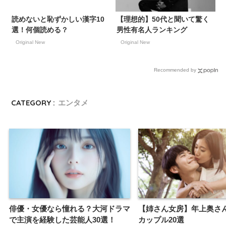
読めないと恥ずかしい漢字10
【理想的】50代と聞いて驚く
選！何個読める？
男性有名人ランキング
Original New
Original New
Recommended by
CATEGORY :
エンタメ
俳優・女優なら憧れる？大河ドラマ
【姉さん女房】年上奥さ
で主演を経験した芸能人30選！
カップル20選