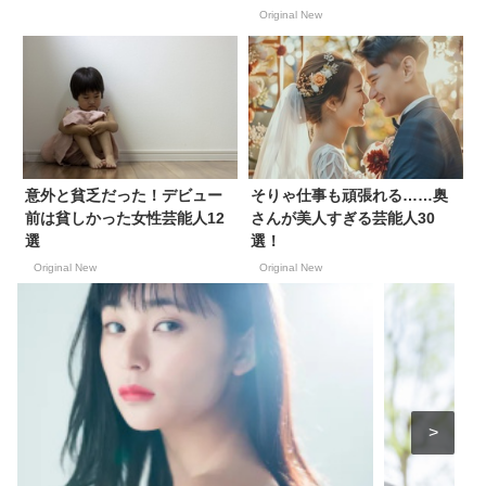
Original New
意外と貧乏だった！デビュー
そりゃ仕事も頑張れる……奥
前は貧しかった女性芸能人12
さんが美人すぎる芸能人30
選
選！
Original New
Original New