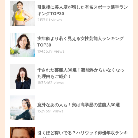
引退後に美人度が増した有名スポーツ選手ラン
キングTOP30
2133111 views
実年齢より若く見える女性芸能人ランキング
TOP30
1943539 views
干された芸能人30選！芸能界からいなくなっ
た理由もご紹介！
1838462 views
意外なあの人も！実は高学歴の芸能人30選
1329661 views
引くほど稼いでる？ハリウッド俳優年収ランキ