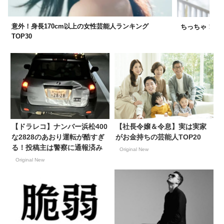
意外！身長170cm以上の女性芸能人ランキング
ちっちゃ！16
TOP30
【ドラレコ】ナンバー浜松400
【社長令嬢＆令息】実は実家
な2828のあおり運転が酷すぎ
がお金持ちの芸能人TOP20
る！投稿主は警察に通報済み
Original New
Original New