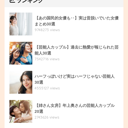
ランキング
【あの国民的女優も‥】実は昔脱いでいた女優
まとめ30選
9748273 views
【芸能人カップル】過去に熱愛が報じられた芸
能人30選
7542716 views
ハーフっぽいけど実はハーフじゃない芸能人
30選
4555127 views
【姉さん女房】年上奥さんの芸能人カップル
20選
2743626 views