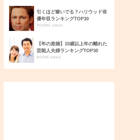
引くほど稼いでる？ハリウッド俳
優年収ランキングTOP30
906963 views
【年の差婚】10歳以上年の離れた
芸能人夫婦ランキングTOP30
861146 views