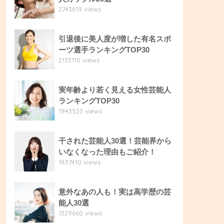
2743619 views
引退後に美人度が増した有名スポ
ーツ選手ランキングTOP30
2133110 views
実年齢より若く見える女性芸能人
ランキングTOP30
1943523 views
干された芸能人30選！芸能界から
いなくなった理由もご紹介！
1837410 views
意外なあの人も！実は高学歴の芸
能人30選
1329660 views