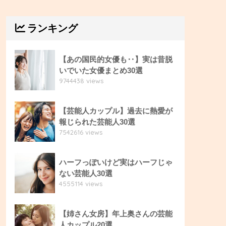
ランキング
【あの国民的女優も‥】実は昔脱
いでいた女優まとめ30選
9744438 views
【芸能人カップル】過去に熱愛が
報じられた芸能人30選
7542616 views
ハーフっぽいけど実はハーフじゃ
ない芸能人30選
4555114 views
【姉さん女房】年上奥さんの芸能
人カップル20選