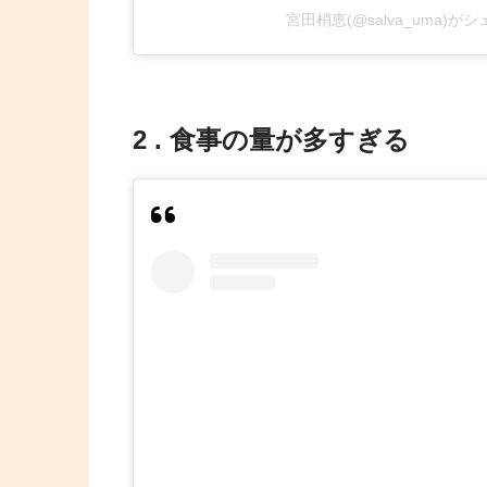
宮田梢恵(@salva_uma)が
2 . 食事の量が多すぎる