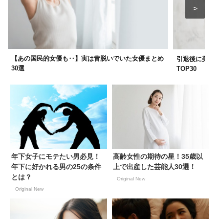
【あの国民的女優も‥】実は昔脱いでいた女優まとめ
引退後に美人
30選
TOP30
年下女子にモテたい男必見！
高齢女性の期待の星！35歳以
年下に好かれる男の25の条件
上で出産した芸能人30選！
とは？
Original New
Original New