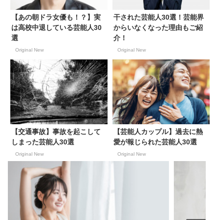
【あの朝ドラ女優も！？】実
干された芸能人30選！芸能界
は高校中退している芸能人30
からいなくなった理由もご紹
選
介！
Original New
Original New
【交通事故】事故を起こして
【芸能人カップル】過去に熱
しまった芸能人30選
愛が報じられた芸能人30選
Original New
Original New