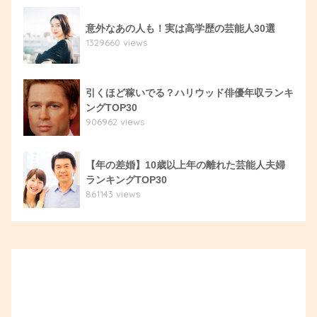
意外なあの人も！実は高学歴の芸能人30選
1329660 views
引くほど稼いでる？ハリウッド俳優年収ランキ
ングTOP30
906962 views
【年の差婚】10歳以上年の離れた芸能人夫婦
ランキングTOP30
861143 views