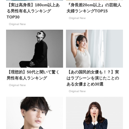
【実は高身長】180cm以上あ
『身長差20cm以上』の芸能人
る男性有名人ランキング
夫婦ランキングTOP15
TOP30
Original New
Original New
【理想的】50代と聞いて驚く
【あの国民的女優も！？】実
男性有名人ランキング
はラブシーンを演じたことの
ある女優まとめ30選
Original New
Original New