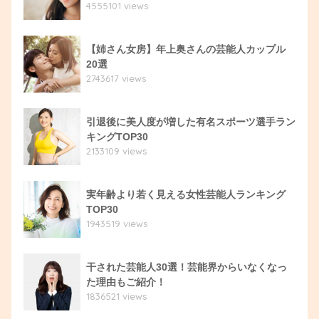
4555101 views
【姉さん女房】年上奥さんの芸能人カップル
20選
2743617 views
引退後に美人度が増した有名スポーツ選手ラン
キングTOP30
2133109 views
実年齢より若く見える女性芸能人ランキング
TOP30
1943519 views
干された芸能人30選！芸能界からいなくなっ
た理由もご紹介！
1836521 views