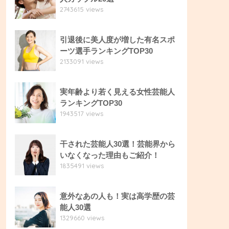
2743615 views
引退後に美人度が増した有名スポ
ーツ選手ランキングTOP30
2133091 views
実年齢より若く見える女性芸能人
ランキングTOP30
1943517 views
干された芸能人30選！芸能界から
いなくなった理由もご紹介！
1835491 views
意外なあの人も！実は高学歴の芸
能人30選
1329660 views