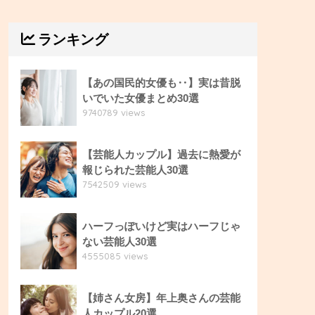
ランキング
【あの国民的女優も‥】実は昔脱
いでいた女優まとめ30選
9740789 views
【芸能人カップル】過去に熱愛が
報じられた芸能人30選
7542509 views
ハーフっぽいけど実はハーフじゃ
ない芸能人30選
4555085 views
【姉さん女房】年上奥さんの芸能
人カップル20選