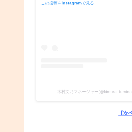
この投稿をInstagramで見る
木村文乃マネージャー(@kimura_fumi
【次