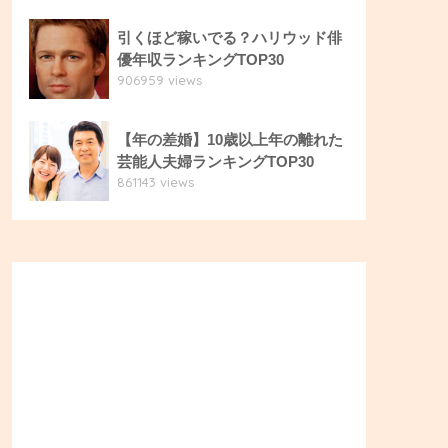
引くほど稼いでる？ハリウッド俳
優年収ランキングTOP30
906959 views
【年の差婚】10歳以上年の離れた
芸能人夫婦ランキングTOP30
861143 views