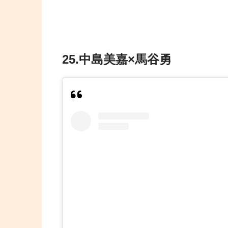
25.中島美嘉×馬谷勇