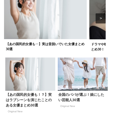
【あの国民的女優も‥】実は昔脱いでいた女優まとめ
ドラマや映画で
30選
とめ30！
【あの国民的女優も！？】実
全国のパパが選ぶ！娘にした
はラブシーンを演じたことの
い芸能人30選
ある女優まとめ30選
Original New
Original New