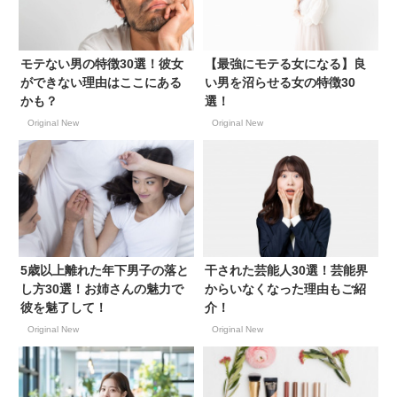
モテない男の特徴30選！彼女
【最強にモテる女になる】良
ができない理由はここにある
い男を沼らせる女の特徴30
かも？
選！
Original New
Original New
5歳以上離れた年下男子の落と
干された芸能人30選！芸能界
し方30選！お姉さんの魅力で
からいなくなった理由もご紹
彼を魅了して！
介！
Original New
Original New