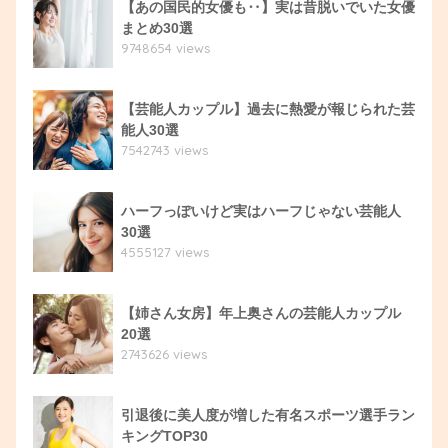
【あの国民的女優も‥】実は昔脱いでいた女優
まとめ30選
9748654 views
【芸能人カップル】過去に熱愛が報じられた芸
能人30選
7542743 views
ハーフっぽいけど実はハーフじゃない芸能人
30選
4555127 views
【姉さん女房】年上奥さんの芸能人カップル
20選
2743626 views
引退後に美人度が増した有名スポーツ選手ラン
キングTOP30