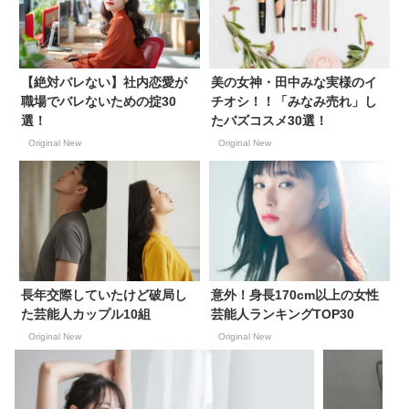
【絶対バレない】社内恋愛が
美の女神・田中みな実様のイ
職場でバレないための掟30
チオシ！！「みなみ売れ」し
選！
たバズコスメ30選！
Original New
Original New
長年交際していたけど破局し
意外！身長170cm以上の女性
た芸能人カップル10組
芸能人ランキングTOP30
Original New
Original New