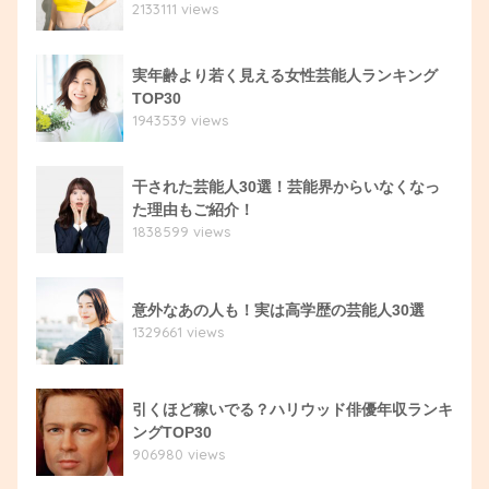
2133111 views
実年齢より若く見える女性芸能人ランキング
TOP30
1943539 views
干された芸能人30選！芸能界からいなくなっ
た理由もご紹介！
1838599 views
意外なあの人も！実は高学歴の芸能人30選
1329661 views
引くほど稼いでる？ハリウッド俳優年収ランキ
ングTOP30
906980 views