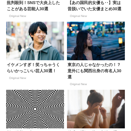
批判殺到！SNSで大炎上した
【あの国民的女優も‥】実は
ことがある芸能人30選
昔脱いでいた女優まとめ30選
Original New
Original New
イケメンすぎ！笑っちゃうく
東京の人じゃなかったの！？
らいかっこいい芸人30選！
意外にも関西出身の有名人30
選
Original New
Original New