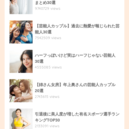
まとめ30選
9740729 views
【芸能人カップル】過去に熱愛が報じられた芸
能人30選
7542509 views
ハーフっぽいけど実はハーフじゃない芸能人
30選
4555085 views
【姉さん女房】年上奥さんの芸能人カップル
20選
2743615 views
引退後に美人度が増した有名スポーツ選手ラン
キングTOP30
2133091 views