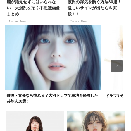
脳が錯覚せずにはいられな
彼氏の浮気を防ぐ方法30選！
い！大混乱を招く不思議画像
怪しいサインが出たら即実
まとめ
践！！
Original New
Original New
俳優・女優なら憧れる？大河ドラマで主演を経験した
ドラマや映画で
芸能人30選！