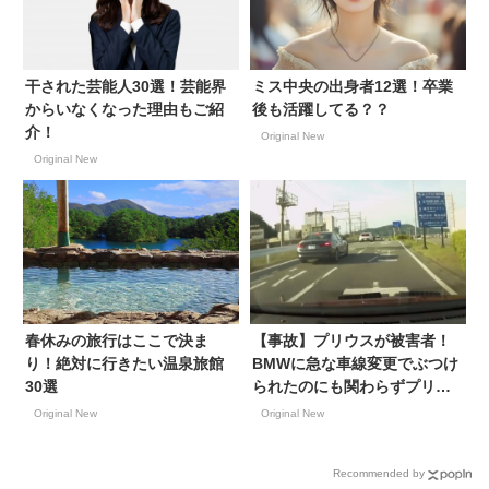
干された芸能人30選！芸能界
ミス中央の出身者12選！卒業
からいなくなった理由もご紹
後も活躍してる？？
介！
Original New
Original New
春休みの旅行はここで決ま
【事故】プリウスが被害者！
り！絶対に行きたい温泉旅館
BMWに急な車線変更でぶつけ
30選
られたのにも関わらずプリウ
ス3:BMW7の過失割合で納得
Original New
Original New
いかず…！
Recommended by