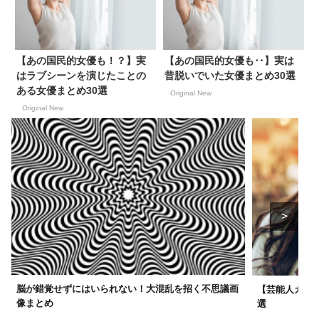
【あの国民的女優も！？】実
【あの国民的女優も‥】実は
はラブシーンを演じたことの
昔脱いでいた女優まとめ30選
ある女優まとめ30選
Original New
Original New
脳が錯覚せずにはいられない！大混乱を招く不思議画
【芸能人カッ
像まとめ
選