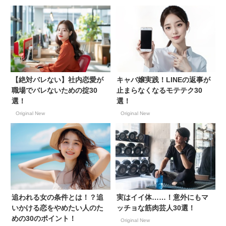
【絶対バレない】社内恋愛が
キャバ嬢実践！LINEの返事が
職場でバレないための掟30
止まらなくなるモテテク30
選！
選！
Original New
Original New
追われる女の条件とは！？追
実はイイ体……！意外にもマ
いかける恋をやめたい人のた
ッチョな筋肉芸人30選！
めの30のポイント！
Original New