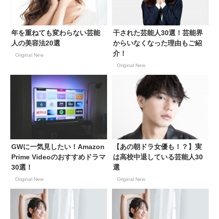
年を重ねても変わらない芸能
干された芸能人30選！芸能界
人の美容法20選
からいなくなった理由もご紹
介！
Original New
Original New
GWに一気見したい！Amazon
【あの朝ドラ女優も！？】実
Prime Videoのおすすめドラマ
は高校中退している芸能人30
30選！
選
Original New
Original New