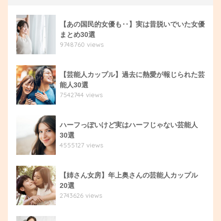
【あの国民的女優も‥】実は昔脱いでいた女優
まとめ30選
9748760 views
【芸能人カップル】過去に熱愛が報じられた芸
能人30選
7542744 views
ハーフっぽいけど実はハーフじゃない芸能人
30選
4555127 views
【姉さん女房】年上奥さんの芸能人カップル
20選
2743626 views