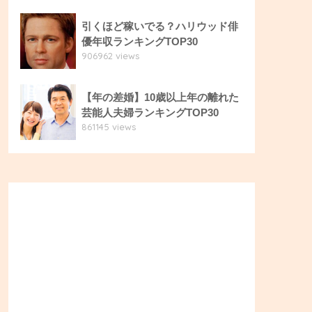
引くほど稼いでる？ハリウッド俳
優年収ランキングTOP30
906962 views
【年の差婚】10歳以上年の離れた
芸能人夫婦ランキングTOP30
861145 views