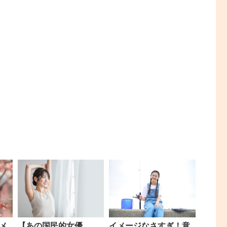
メ
【あの国民的女優
イメージなさすぎ！意