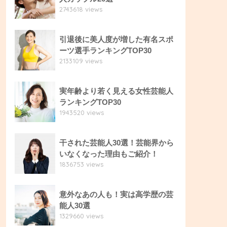
2743618 views
引退後に美人度が増した有名スポ
ーツ選手ランキングTOP30
2133109 views
実年齢より若く見える女性芸能人
ランキングTOP30
1943520 views
干された芸能人30選！芸能界から
いなくなった理由もご紹介！
1836753 views
意外なあの人も！実は高学歴の芸
能人30選
1329660 views