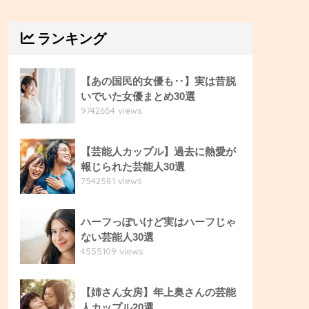
ランキング
【あの国民的女優も‥】実は昔脱
いでいた女優まとめ30選
9742654 views
【芸能人カップル】過去に熱愛が
報じられた芸能人30選
7542581 views
ハーフっぽいけど実はハーフじゃ
ない芸能人30選
4555109 views
【姉さん女房】年上奥さんの芸能
人カップル20選