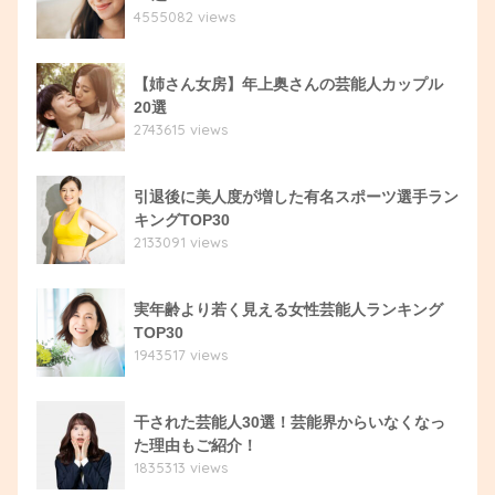
4555082 views
【姉さん女房】年上奥さんの芸能人カップル
20選
2743615 views
引退後に美人度が増した有名スポーツ選手ラン
キングTOP30
2133091 views
実年齢より若く見える女性芸能人ランキング
TOP30
1943517 views
干された芸能人30選！芸能界からいなくなっ
た理由もご紹介！
1835313 views