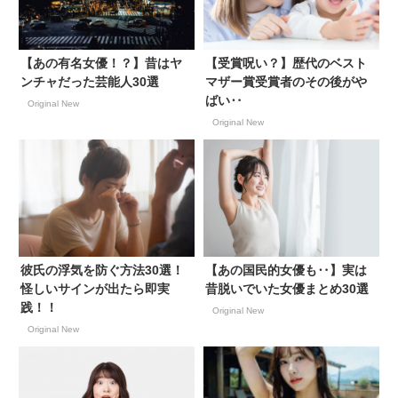
【あの有名女優！？】昔はヤ
【受賞呪い？】歴代のベスト
ンチャだった芸能人30選
マザー賞受賞者のその後がや
ばい‥
Original New
Original New
彼氏の浮気を防ぐ方法30選！
【あの国民的女優も‥】実は
怪しいサインが出たら即実
昔脱いでいた女優まとめ30選
践！！
Original New
Original New