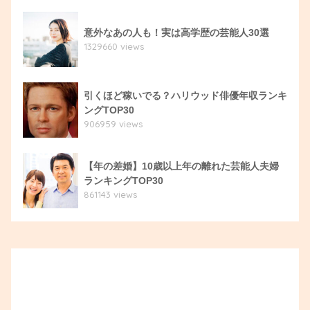
意外なあの人も！実は高学歴の芸能人30選
1329660 views
引くほど稼いでる？ハリウッド俳優年収ランキ
ングTOP30
906959 views
【年の差婚】10歳以上年の離れた芸能人夫婦
ランキングTOP30
861143 views