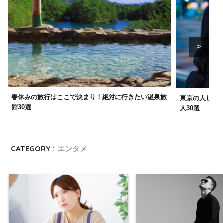
春休みの旅行はここで決まり！絶対に行きたい温泉旅
東京の人じゃ
館30選
人30選
CATEGORY :
エンタメ