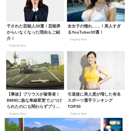
干された芸能人30選！芸能界
全女子の憧れ……！美人すぎ
からいなくなった理由もご紹
るYouTuber30選！
介！
Original New
Original New
【事故】プリウスが被害者！
引退後に美人度が増した有名
BMWに急な車線変更でぶつけ
スポーツ選手ランキング
られたのにも関わらずプリウ
TOP30
ス3:BMW7の過失割合で納得
Original New
Original New
いかず…！