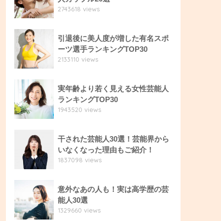
2743618 views
引退後に美人度が増した有名スポ
ーツ選手ランキングTOP30
2133110 views
実年齢より若く見える女性芸能人
ランキングTOP30
1943520 views
干された芸能人30選！芸能界から
いなくなった理由もご紹介！
1837098 views
意外なあの人も！実は高学歴の芸
能人30選
1329660 views