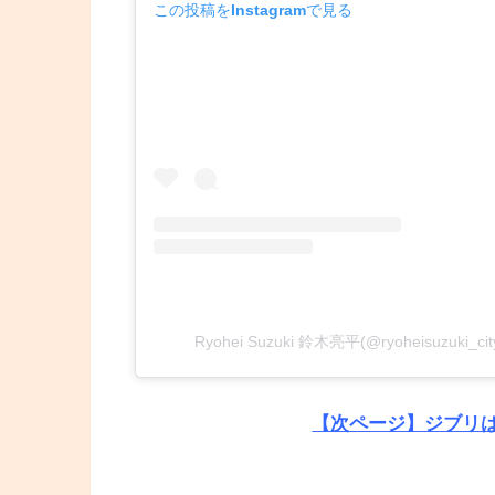
この投稿をInstagramで見る
Ryohei Suzuki 鈴木亮平(@ryoheisuzuki
【次ページ】ジブリ