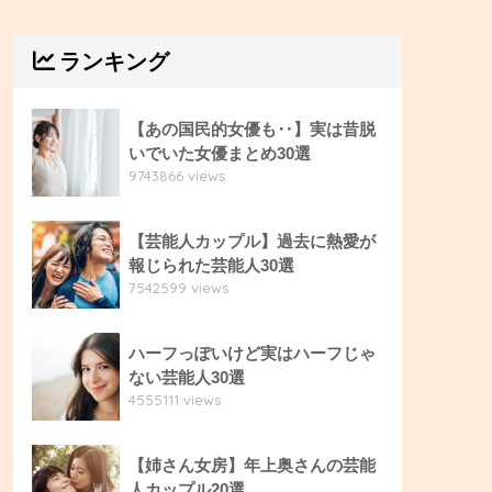
ランキング
【あの国民的女優も‥】実は昔脱
いでいた女優まとめ30選
9743866 views
【芸能人カップル】過去に熱愛が
報じられた芸能人30選
7542599 views
ハーフっぽいけど実はハーフじゃ
ない芸能人30選
4555111 views
【姉さん女房】年上奥さんの芸能
人カップル20選