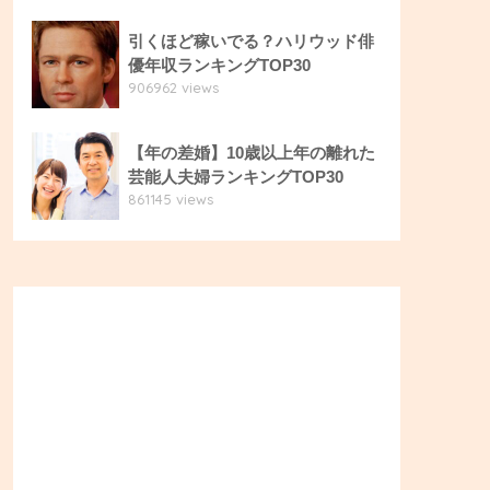
引くほど稼いでる？ハリウッド俳
優年収ランキングTOP30
906962 views
【年の差婚】10歳以上年の離れた
芸能人夫婦ランキングTOP30
861145 views