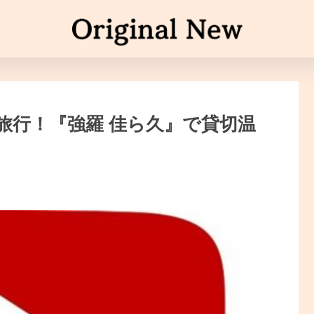
旅行！『強羅 佳ら久』で貸切温