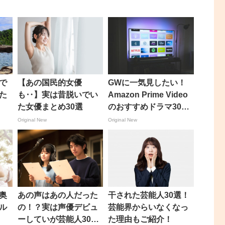
で
【あの国民的女優
GWに一気見したい！
た
も‥】実は昔脱いでい
Amazon Prime Video
た女優まとめ30選
のおすすめドラマ30
選！
Original New
Original New
奥
あの声はあの人だった
干された芸能人30選！
ル
の！？実は声優デビュ
芸能界からいなくなっ
ーしていが芸能人30
た理由もご紹介！