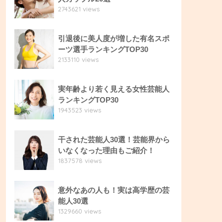
2743621 views
引退後に美人度が増した有名スポ
ーツ選手ランキングTOP30
2133110 views
実年齢より若く見える女性芸能人
ランキングTOP30
1943523 views
干された芸能人30選！芸能界から
いなくなった理由もご紹介！
1837578 views
意外なあの人も！実は高学歴の芸
能人30選
1329660 views