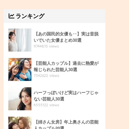
ランキング
【あの国民的女優も‥】実は昔脱
いでいた女優まとめ30選
9744815 views
【芸能人カップル】過去に熱愛が
報じられた芸能人30選
7542622 views
ハーフっぽいけど実はハーフじゃ
ない芸能人30選
4555122 views
【姉さん女房】年上奥さんの芸能
人カップル20選