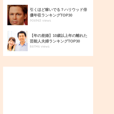
引くほど稼いでる？ハリウッド俳
優年収ランキングTOP30
906963 views
【年の差婚】10歳以上年の離れた
芸能人夫婦ランキングTOP30
861146 views