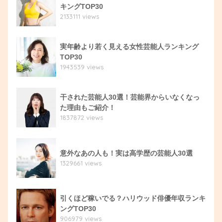
キングTOP30
2133111 views
実年齢より若く見える女性芸能人ランキング
TOP30
1943539 views
干された芸能人30選！芸能界からいなくなっ
た理由もご紹介！
1837872 views
意外なあの人も！実は高学歴の芸能人30選
1329661 views
引くほど稼いでる？ハリウッド俳優年収ランキ
ングTOP30
906979 views