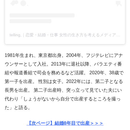
telling,｜恋愛・結婚・仕事 女性の生き方を考えるメディア(@telling_official)がシェアした投稿
1981年生まれ、東京都出身。2004年、フジテレビにアナ
ウンサーとして入社。2013年に退社以降、バラエティ番
組や報道番組で司会を務めるなど活躍。 2020年、38歳で
第一子を出産。 性別は女子。2022年には、第二子となる
長男を出産。 第二子出産時、突っ立って見ていた夫にい
代わり「しょうがないから自分で出産するところを撮っ
た」と語る。
【次ページ】結婚8年目で出産＞＞＞