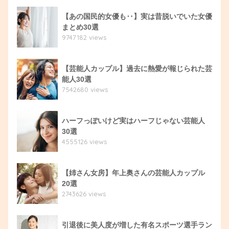
【あの国民的女優も‥】実は昔脱いでいた女優
まとめ30選
9747182 views
【芸能人カップル】過去に熱愛が報じられた芸
能人30選
7542680 views
ハーフっぽいけど実はハーフじゃない芸能人
30選
4555126 views
【姉さん女房】年上奥さんの芸能人カップル
20選
2743626 views
引退後に美人度が増した有名スポーツ選手ラン