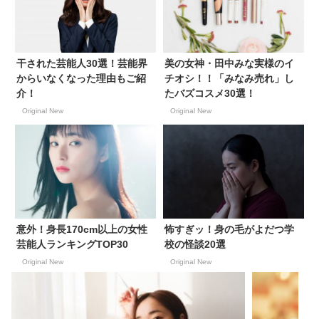
干された芸能人30選！芸能界
美の女神・田中みな実様のイ
からいなくなった理由もご紹
チオシ！！「みなみ売れ」し
介！
たバズコスメ30選！
Original New
Original New
意外！身長170cm以上の女性
怖すぎッ！身の毛がよだつ学
芸能人ランキングTOP30
校の怪談20選
Original New
Original New