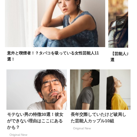
意外と喫煙者！？タバコを吸っている女性芸能人11
【芸能人カッ
選！
選
モテない男の特徴30選！彼女
長年交際していたけど破局し
ができない理由はここにある
た芸能人カップル10組
かも？
Original New
Original New