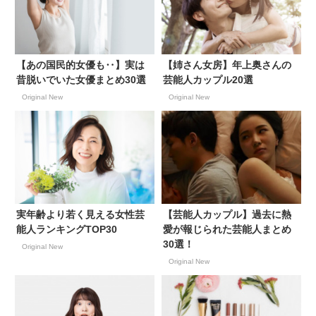
【あの国民的女優も‥】実は
【姉さん女房】年上奥さんの
昔脱いでいた女優まとめ30選
芸能人カップル20選
Original New
Original New
実年齢より若く見える女性芸
【芸能人カップル】過去に熱
能人ランキングTOP30
愛が報じられた芸能人まとめ
30選！
Original New
Original New