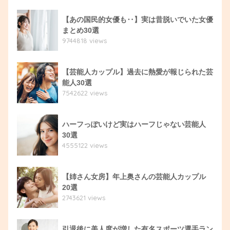
【あの国民的女優も‥】実は昔脱いでいた女優
まとめ30選
9744818 views
【芸能人カップル】過去に熱愛が報じられた芸
能人30選
7542622 views
ハーフっぽいけど実はハーフじゃない芸能人
30選
4555122 views
【姉さん女房】年上奥さんの芸能人カップル
20選
2743621 views
引退後に美人度が増した有名スポーツ選手ラン