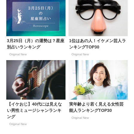
3月25日（月）の運勢は？星座
1位はあの人！イケメン芸人ラ
別占いランキング
ンキングTOP30
Original New
Original New
【イケおじ】40代には見えな
実年齢より若く見える女性芸
い男性ミュージシャンランキ
能人ランキングTOP30
ング
Original New
Original New