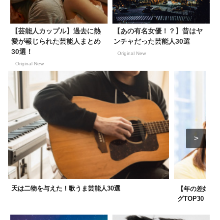
【芸能人カップル】過去に熱
【あの有名女優！？】昔はヤ
愛が報じられた芸能人まとめ
ンチャだった芸能人30選
30選！
Original New
Original New
天は二物を与えた！歌うま芸能人30選
【年の差婚】
グTOP30