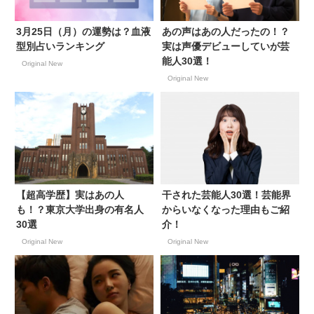
3月25日（月）の運勢は？血液
あの声はあの人だったの！？
型別占いランキング
実は声優デビューしていが芸
能人30選！
Original New
Original New
【超高学歴】実はあの人
干された芸能人30選！芸能界
も！？東京大学出身の有名人
からいなくなった理由もご紹
30選
介！
Original New
Original New