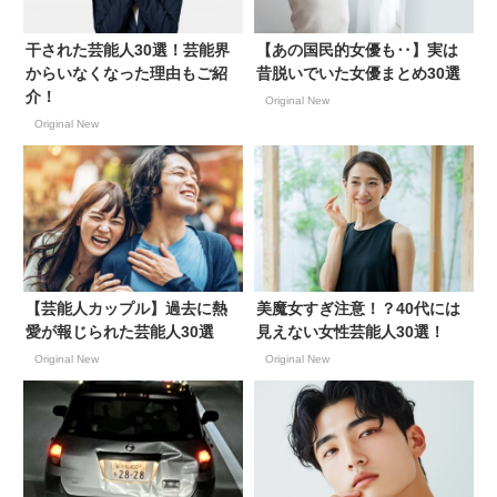
干された芸能人30選！芸能界
【あの国民的女優も‥】実は
からいなくなった理由もご紹
昔脱いでいた女優まとめ30選
介！
Original New
Original New
【芸能人カップル】過去に熱
美魔女すぎ注意！？40代には
愛が報じられた芸能人30選
見えない女性芸能人30選！
Original New
Original New