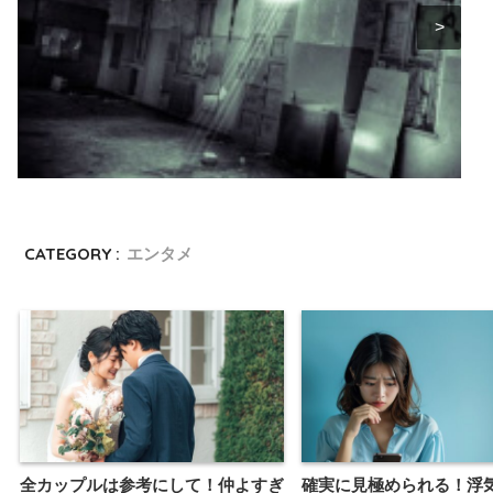
CATEGORY :
エンタメ
分かった瞬間ゾワゾワ鳥肌…！意味がわかると怖い話10選
全カップルは参考にして！仲よすぎ
確実に見極められる！浮