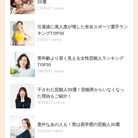
20選
2743627 views
引退後に美人度が増した有名スポーツ選手ラン
キングTOP30
2133111 views
実年齢より若く見える女性芸能人ランキング
TOP30
1943543 views
干された芸能人30選！芸能界からいなくなっ
た理由もご紹介！
1839823 views
意外なあの人も！実は高学歴の芸能人30選
1329661 views