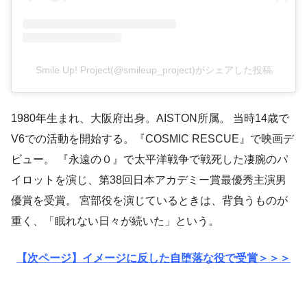
Smile Up! Project(@smileup_project)がシェアした投稿
1980年生まれ、大阪府出身。AISTON所属。 当時14歳で
V6での活動を開始する。『COSMIC RESCUE』で映画デ
ビュー。 『永遠の０』で太平洋戦争で戦死した凄腕のパ
イロットを演じ、第38回日本アカデミー賞最優秀主演男
優賞を受賞。 宮部役を演じているときは、背負うものが
重く、「眠れない日々が続いた」という。
【次ページ】イメージに反した自堕落な役で受賞＞＞＞