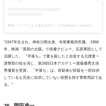
映画『ラーゲリより愛を込めて』公式(@lageri_movie)がシェアした投稿
“1947年生まれ、神奈川県出身。寺尾事務所所属。 1968
年、映画『黒部の太陽』で俳優デビュー。石原軍団として
活躍した。 『半落ち』で妻を殺したと自首する元捜査一
課警部の役を演じ、第28回日本アカデミー賞最優秀主演
男優賞を受賞。 「半落ち」は、容疑者が容疑を一部自供
しているも完全に自供していない状態を指す警察用語であ
る。”
26 . 岡田准一