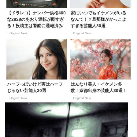
【ドラレコ】ナンバー浜松400
家にいつでもイケメンがいる
な2828のあおり運転が酷すぎ
なんて！？旦那様がかっこよ
る！投稿主は警察に通報済み
すぎる芸能人30選
Original New
Original New
ハーフっぽいけど実はハーフ
はんなり美人・イケメン多
じゃない芸能人30選
数！京都出身の芸能人30選！
Original New
Original New