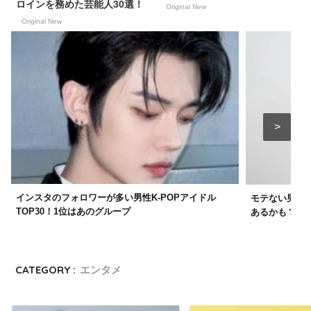
ロインを務めた芸能人30選！
Original New
Original New
インスタのフォロワーが多い男性K-POPアイドル
モテない男の
TOP30！1位はあのグループ
あるかも？
CATEGORY :
エンタメ