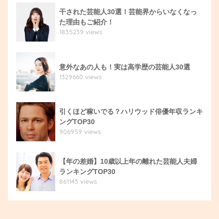
干された芸能人30選！芸能界からいなくなっ
た理由もご紹介！
1835239 views
意外なあの人も！実は高学歴の芸能人30選
1329660 views
引くほど稼いでる？ハリウッド俳優年収ランキ
ングTOP30
906959 views
【年の差婚】10歳以上年の離れた芸能人夫婦
ランキングTOP30
861143 views