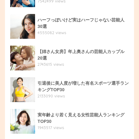
7542499 views
ハーフっぽいけど実はハーフじゃない芸能人
30選
4555082 views
【姉さん女房】年上奥さんの芸能人カップル
20選
2743615 views
引退後に美人度が増した有名スポーツ選手ラン
キングTOP30
2133090 views
実年齢より若く見える女性芸能人ランキング
TOP30
1943517 views