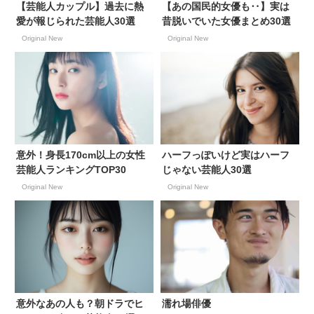
【芸能人カップル】過去に熱
【あの国民的女優も‥】実は
愛が報じられた芸能人30選
昔脱いでいた女優まとめ30選
Original New
Original New
意外！身長170cm以上の女性
ハーフっぽいけど実はハーフ
芸能人ランキングTOP30
じゃない芸能人30選
Original New
Original New
意外なあの人も？朝ドラでヒ
濡れ場俳優