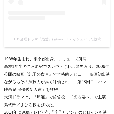
TBS金曜ドラマ『最愛』(@saiai_tbs)がシェアした投稿
1988年生まれ、東京都出身。アミューズ所属。
高校1年生のころ原宿でスカウトされ芸能界入り。2006年
公開の映画『紀子の食卓』で本格的デビュー。映画初出演
ながらもその演技力が高く評価され、「第28回ヨコハマ
映画祭 最優秀新人賞」を獲得。
大河ドラマは、『篤姫』で於哲役、『光る君へ』で主演・
紫式部／まひろ役を務めた。
2014年に連続テレビ小説『花子とアン』のヒロインも演