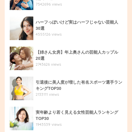
7542696 views
ハーフっぽいけど実はハーフじゃない芸能人
30選
4555126 views
【姉さん女房】年上奥さんの芸能人カップル
20選
2743626 views
引退後に美人度が増した有名スポーツ選手ラン
キングTOP30
2133111 views
実年齢より若く見える女性芸能人ランキング
TOP30
1943539 views