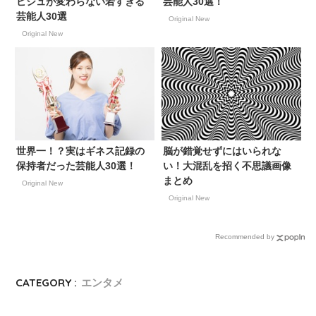
ビジュが変わらない若すぎる
芸能人30選！
芸能人30選
Original New
Original New
世界一！？実はギネス記録の
脳が錯覚せずにはいられな
保持者だった芸能人30選！
い！大混乱を招く不思議画像
まとめ
Original New
Original New
Recommended by
CATEGORY :
エンタメ