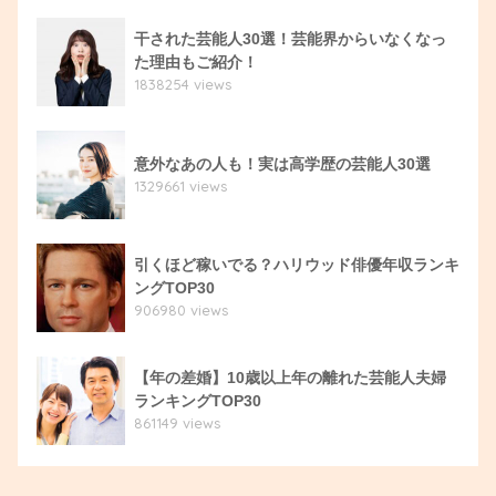
干された芸能人30選！芸能界からいなくなっ
た理由もご紹介！
1838254 views
意外なあの人も！実は高学歴の芸能人30選
1329661 views
引くほど稼いでる？ハリウッド俳優年収ランキ
ングTOP30
906980 views
【年の差婚】10歳以上年の離れた芸能人夫婦
ランキングTOP30
861149 views