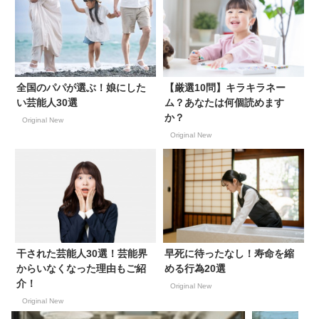
全国のパパが選ぶ！娘にした
【厳選10問】キラキラネー
い芸能人30選
ム？あなたは何個読めます
か？
Original New
Original New
干された芸能人30選！芸能界
早死に待ったなし！寿命を縮
からいなくなった理由もご紹
める行為20選
介！
Original New
Original New