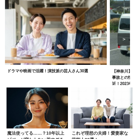
ドラマや映画で活躍！演技派の芸人さん30選
【神奈川】国道
事故との情報
近！2023年4月
魔法使ってる……？10年以上
これぞ理想の夫婦！愛妻家な