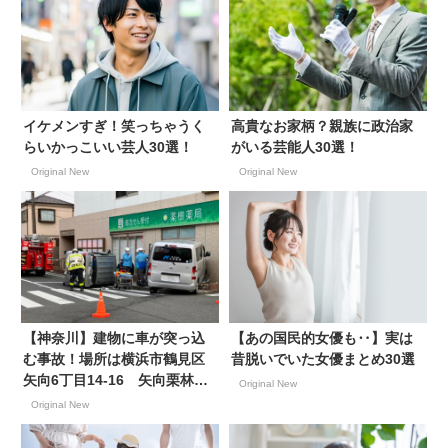
イケメンすぎ！笑っちゃうく
高貴なお家柄？親族に政治家
らいかっこいい芸人30選！
がいる芸能人30選！
Original New
Original New
【神奈川】建物に車が突っ込
【あの国民的女優も‥】実は
む事故！場所は横浜市鶴見区
昔脱いでいた女優まとめ30選
矢向6丁目14-16 矢向栗林メ
Original New
ディカルモール！2023年4月
Original New
21日