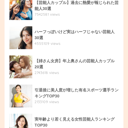
【芸能人カップル】過去に熱愛が報じられた芸
能人30選
7542581 views
ハーフっぽいけど実はハーフじゃない芸能人
30選
4555109 views
【姉さん女房】年上奥さんの芸能人カップル
20選
2743618 views
引退後に美人度が増した有名スポーツ選手ラン
キングTOP30
2133109 views
実年齢より若く見える女性芸能人ランキング
TOP30