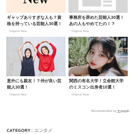
ギャップありすぎな人も？資
事務所を辞めた芸能人30選！
格を持っている芸能人30選！
あの人もやめてたの！？
Original New
Original New
意外にも親友！？仲が良い芸
関西の有名大学！立命館大学
能人30選！
のミスコン出身者10選！
Original New
Original New
Recommended by
CATEGORY :
エンタメ