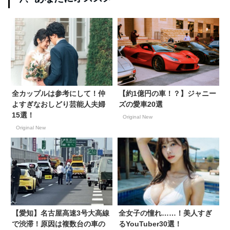
全カップルは参考にして！仲
【約1億円の車！？】ジャニー
よすぎなおしどり芸能人夫婦
ズの愛車20選
15選！
Original New
Original New
【愛知】名古屋高速3号大高線
全女子の憧れ……！美人すぎ
で渋滞！原因は複数台の車の
るYouTuber30選！