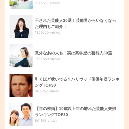
1943519 views
干された芸能人30選！芸能界からいなくなっ
た理由もご紹介！
1836735 views
意外なあの人も！実は高学歴の芸能人30選
1329660 views
引くほど稼いでる？ハリウッド俳優年収ランキ
ングTOP30
906962 views
【年の差婚】10歳以上年の離れた芸能人夫婦
ランキングTOP30
861145 views