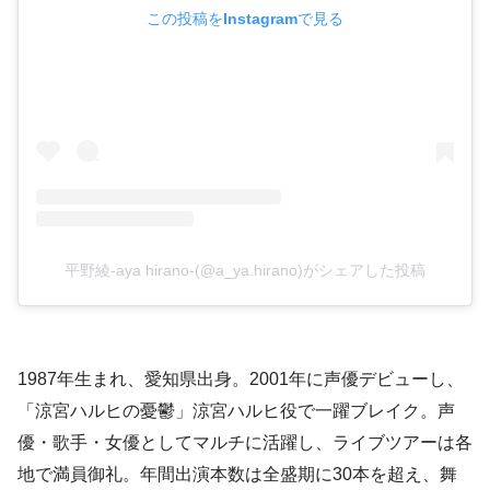
この投稿をInstagramで見る
平野綾-aya hirano-(@a_ya.hirano)がシェアした投稿
1987年生まれ、愛知県出身。2001年に声優デビューし、
「涼宮ハルヒの憂鬱」涼宮ハルヒ役で一躍ブレイク。声
優・歌手・女優としてマルチに活躍し、ライブツアーは各
地で満員御礼。年間出演本数は全盛期に30本を超え、舞