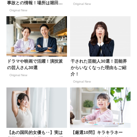
事故との情報！場所は堀田出
Original New
入口付近！2023年4月28日
Original New
ドラマや映画で活躍！演技派
干された芸能人30選！芸能界
の芸人さん30選
からいなくなった理由もご紹
介！
Original New
Original New
【あの国民的女優も‥】実は
【厳選10問】キラキラネー