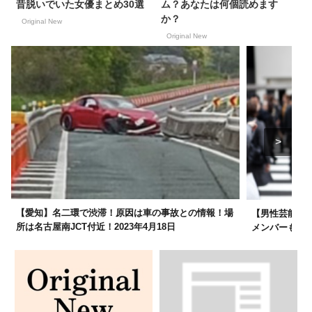
昔脱いでいた女優まとめ30選
ム？あなたは何個読めます
か？
Original New
Original New
【愛知】名二環で渋滞！原因は車の事故との情報！場
【男性芸能人写
所は名古屋南JCT付近！2023年4月18日
メンバーもラ