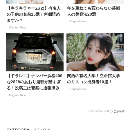
【キラキラネーム(2)】有名人
年を重ねても変わらない芸能
の子供の名前15選！何個読め
人の美容法20選
ますか？
Original New
Original New
【ドラレコ】ナンバー浜松400
関西の有名大学！立命館大学
な2828のあおり運転が酷すぎ
のミスコン出身者10選！
る！投稿主は警察に通報済み
Original New
Original New
Recommended by
CATEGORY :
エンタメ