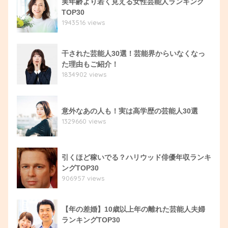
実年齢より若く見える女性芸能人ランキング
TOP30
1943516 views
干された芸能人30選！芸能界からいなくなっ
た理由もご紹介！
1834902 views
意外なあの人も！実は高学歴の芸能人30選
1329660 views
引くほど稼いでる？ハリウッド俳優年収ランキ
ングTOP30
906957 views
【年の差婚】10歳以上年の離れた芸能人夫婦
ランキングTOP30