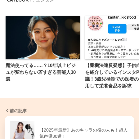
魔法使ってる……？10年以上ビジ
【薬機法違反疑惑】子供
ュが変わらない若すぎる芸能人30
を紹介しているインスタP
選
議！3歳児検診での医者
用して栄養食品を訴求
前の記事
【2025年最新】あのキャラの役の人も！超人
気声優30選！