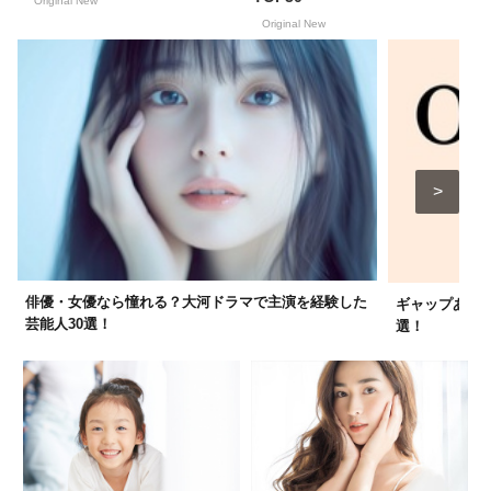
Original New
Original New
俳優・女優なら憧れる？大河ドラマで主演を経験した
ギャップあり
芸能人30選！
選！