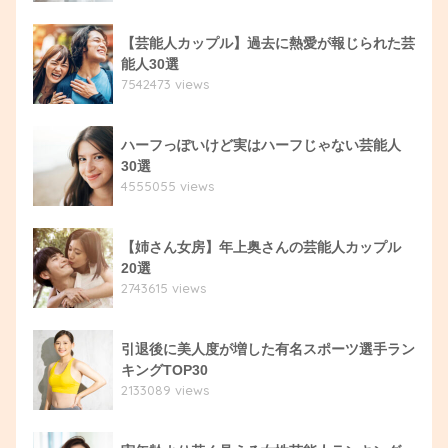
【芸能人カップル】過去に熱愛が報じられた芸
能人30選
7542473 views
ハーフっぽいけど実はハーフじゃない芸能人
30選
4555055 views
【姉さん女房】年上奥さんの芸能人カップル
20選
2743615 views
引退後に美人度が増した有名スポーツ選手ラン
キングTOP30
2133089 views