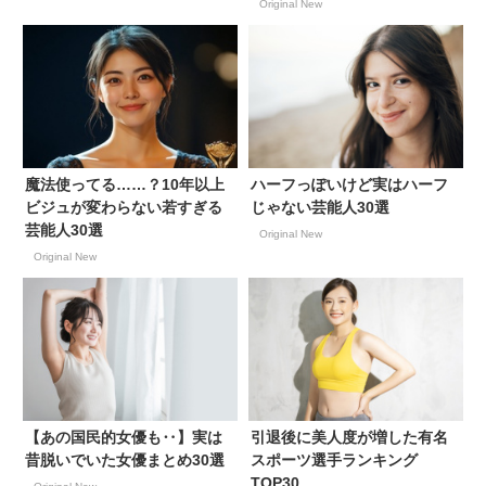
Original New
魔法使ってる……？10年以上
ハーフっぽいけど実はハーフ
ビジュが変わらない若すぎる
じゃない芸能人30選
芸能人30選
Original New
Original New
【あの国民的女優も‥】実は
引退後に美人度が増した有名
昔脱いでいた女優まとめ30選
スポーツ選手ランキング
TOP30