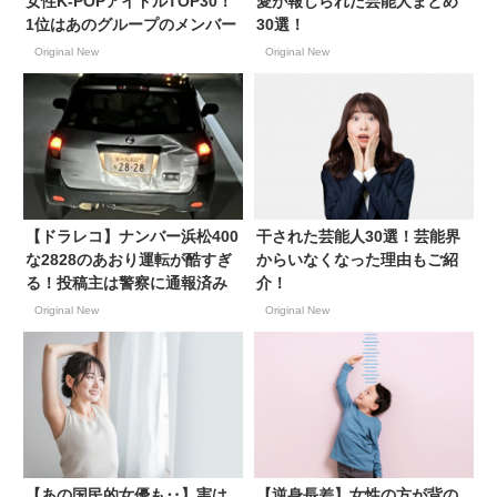
女性K-POPアイドルTOP30！
愛が報じられた芸能人まとめ
1位はあのグループのメンバー
30選！
Original New
Original New
【ドラレコ】ナンバー浜松400
干された芸能人30選！芸能界
な2828のあおり運転が酷すぎ
からいなくなった理由もご紹
る！投稿主は警察に通報済み
介！
Original New
Original New
【あの国民的女優も‥】実は
【逆身長差】女性の方が背の