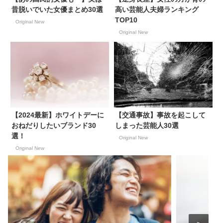
昔脱いでいた女優まとめ30選
高い芸能人夫婦ランキング
TOP10
Original New
Original New
【2024最新】ホワイトデーに
【交通事故】事故を起こして
おねだりしたいブランド30
しまった芸能人30選
選！
Original New
Original New