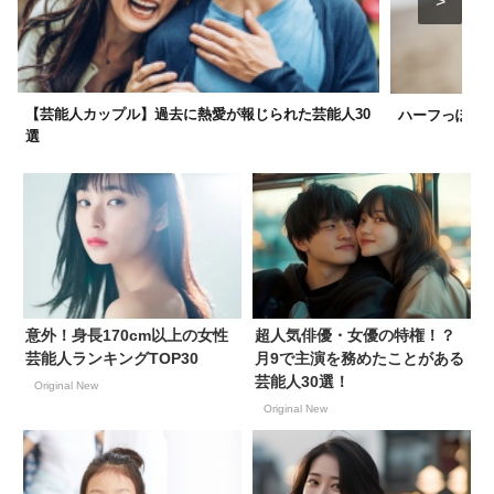
【芸能人カップル】過去に熱愛が報じられた芸能人30
ハーフっぽいけ
選
意外！身長170cm以上の女性
超人気俳優・女優の特権！？
芸能人ランキングTOP30
月9で主演を務めたことがある
芸能人30選！
Original New
Original New