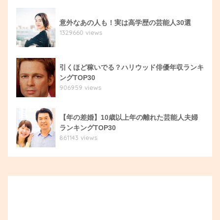
意外なあの人も！実は高学歴の芸能人30選
1329660 views
引くほど稼いでる？ハリウッド俳優年収ランキ
ングTOP30
906959 views
【年の差婚】10歳以上年の離れた芸能人夫婦
ランキングTOP30
861143 views