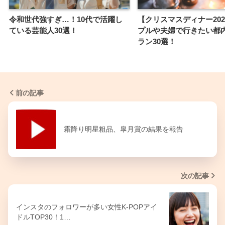
令和世代強すぎ…！10代で活躍し
【クリスマスディナー202
ている芸能人30選！
プルや夫婦で行きたい都
ラン30選！
前の記事
霜降り明星粗品、皐月賞の結果を報告
次の記事
インスタのフォロワーが多い女性K-POPアイ
ドルTOP30！1…