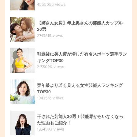
4555055 views
【姉さん女房】年上奥さんの芸能人カップル
20選
2743615 views
引退後に美人度が増した有名スポーツ選手ラン
キングTOP30
2133090 views
実年齢より若く見える女性芸能人ランキング
TOP30
1943516 views
干された芸能人30選！芸能界からいなくなっ
た理由もご紹介！
1834993 views