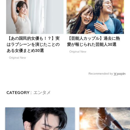
良・橿原市
【あの国民的女優も！？】実
【芸能人カップル】過去に熱
はラブシーンを演じたことの
愛が報じられた芸能人30選
ある女優まとめ30選
Original New
Original New
Recommended by
CATEGORY :
エンタメ