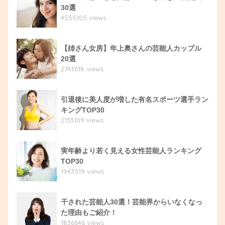
30選
4555105 views
【姉さん女房】年上奥さんの芸能人カップル
20選
2743618 views
引退後に美人度が増した有名スポーツ選手ラン
キングTOP30
2133109 views
実年齢より若く見える女性芸能人ランキング
TOP30
1943519 views
干された芸能人30選！芸能界からいなくなっ
た理由もご紹介！
1836646 views