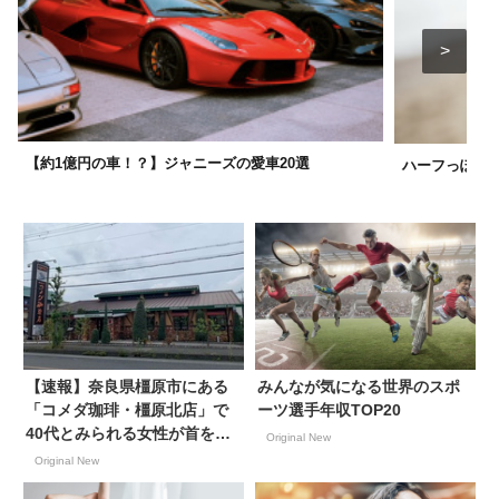
【約1億円の車！？】ジャニーズの愛車20選
ハーフっぽいけ
【速報】奈良県橿原市にある
みんなが気になる世界のスポ
「コメダ珈琲・橿原北店」で
ーツ選手年収TOP20
40代とみられる女性が首を刺
Original New
され病院搬送 5日午後1時20分
Original New
すぎ、 男を現行犯逮捕 奈