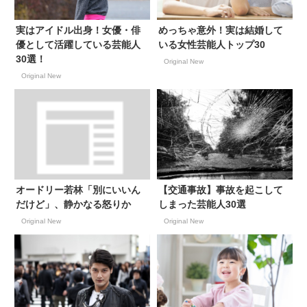
実はアイドル出身！女優・俳
めっちゃ意外！実は結婚して
優として活躍している芸能人
いる女性芸能人トップ30
30選！
Original New
Original New
オードリー若林「別にいいん
【交通事故】事故を起こして
だけど」、静かなる怒りか
しまった芸能人30選
Original New
Original New