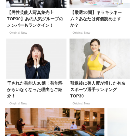
【男性芸能人写真集売上
【厳選10問】キラキラネー
TOP30】あの人気グループの
ム？あなたは何個読めます
メンバーもランクイン！
か？
Original New
Original New
干された芸能人30選！芸能界
引退後に美人度が増した有名
からいなくなった理由もご紹
スポーツ選手ランキング
介！
TOP30
Original New
Original New