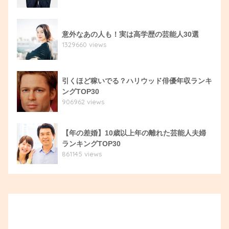
意外なあの人も！実は高学歴の芸能人30選
1329660 views
引くほど稼いでる？ハリウッド俳優年収ランキ
ングTOP30
906962 views
【年の差婚】10歳以上年の離れた芸能人夫婦
ランキングTOP30
861145 views