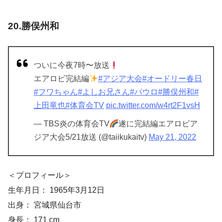
20.勝俣州和
ついに今夜7時〜放送
エアロビ完結編
#アジア大会
#オードリー春日
#フワちゃん
#よしお兄さん
#パウロ
#勝俣州和
#
上田竜也
#体育会TV
pic.twitter.com/w4rt2F1vsH
— TBS炎の体育会TV
遂に完結編エアロビア
ジア大会5/21放送 (@taiikukaitv)
May 21, 2022
＜プロフィール＞
生年月日： 1965年3月12日
出身： 宮城県仙台市
身長： 171 cm