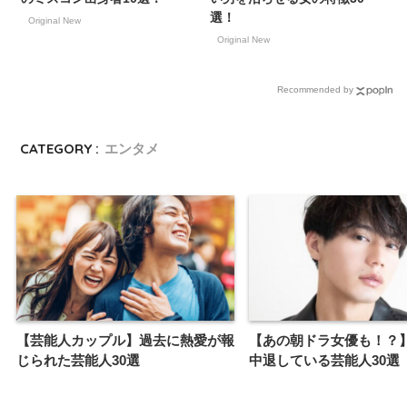
選！
Original New
Original New
Recommended by
CATEGORY :
エンタメ
【芸能人カップル】過去に熱愛が報
【あの朝ドラ女優も！？
じられた芸能人30選
中退している芸能人30選