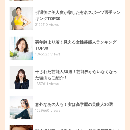
引退後に美人度が増した有名スポーツ選手ラン
キングTOP30
2133110 views
実年齢より若く見える女性芸能人ランキング
TOP30
1943523 views
干された芸能人30選！芸能界からいなくなっ
た理由もご紹介！
1837611 views
意外なあの人も！実は高学歴の芸能人30選
1329660 views