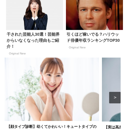
干された芸能人30選！芸能界
引くほど稼いでる？ハリウッ
からいなくなった理由もご紹
ド俳優年収ランキングTOP30
介！
Original New
Original New
【顔タイプ診断】幼くてかわいい！キュートタイプの
【実は高身長】