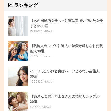
ランキング
【あの国民的女優も‥】実は昔脱いでいた女優
まとめ30選
9745243 views
【芸能人カップル】過去に熱愛が報じられた芸
能人30選
7542635 views
ハーフっぽいけど実はハーフじゃない芸能人
30選
4555122 views
【姉さん女房】年上奥さんの芸能人カップル
20選
2743621 views