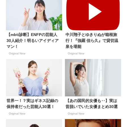
【mbti診断】ENFPの芸能人
中川翔子とゆきりぬが箱根旅
30人紹介！明るいアイディア
行！『強羅 佳ら久』で貸切温
マン！
泉を堪能
Original New
Original New
世界一！？実はギネス記録の
【あの国民的女優も‥】実は
保持者だった芸能人30選！
昔脱いでいた女優まとめ30選
Original New
Original New