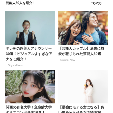
芸能人30人を紹介！
TOP30
テレ朝の超美人アナウンサー
【芸能人カップル】過去に熱
30選！ビジュアルよすぎなア
愛が報じられた芸能人30選
ナをご紹介！
Original New
Original New
関西の有名大学！立命館大学
【最強にモテる女になる】良
のミスコン出身者10選！
い男を沼らせる女の特徴30