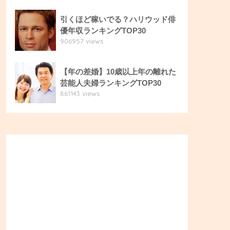
引くほど稼いでる？ハリウッド俳
優年収ランキングTOP30
906957 views
【年の差婚】10歳以上年の離れた
芸能人夫婦ランキングTOP30
861143 views