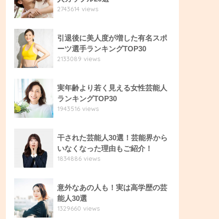
2743614 views
引退後に美人度が増した有名スポ
ーツ選手ランキングTOP30
2133089 views
実年齢より若く見える女性芸能人
ランキングTOP30
1943516 views
干された芸能人30選！芸能界から
いなくなった理由もご紹介！
1834886 views
意外なあの人も！実は高学歴の芸
能人30選
1329660 views