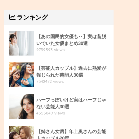
ランキング
【あの国民的女優も‥】実は昔脱
いでいた女優まとめ30選
9739593 views
【芸能人カップル】過去に熱愛が
報じられた芸能人30選
7542472 views
ハーフっぽいけど実はハーフじゃ
ない芸能人30選
4555049 views
【姉さん女房】年上奥さんの芸能
人カップル20選