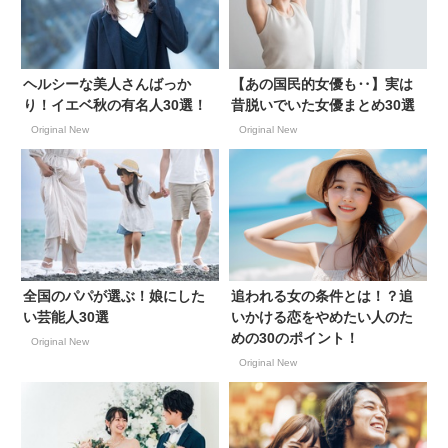
ヘルシーな美人さんばっか
【あの国民的女優も‥】実は
り！イエベ秋の有名人30選！
昔脱いでいた女優まとめ30選
Original New
Original New
全国のパパが選ぶ！娘にした
追われる女の条件とは！？追
い芸能人30選
いかける恋をやめたい人のた
めの30のポイント！
Original New
Original New