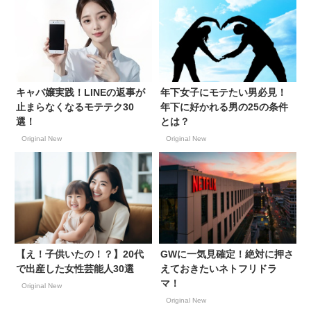
キャバ嬢実践！LINEの返事が
年下女子にモテたい男必見！
止まらなくなるモテテク30
年下に好かれる男の25の条件
選！
とは？
Original New
Original New
【え！子供いたの！？】20代
GWに一気見確定！絶対に押さ
で出産した女性芸能人30選
えておきたいネトフリドラ
マ！
Original New
Original New