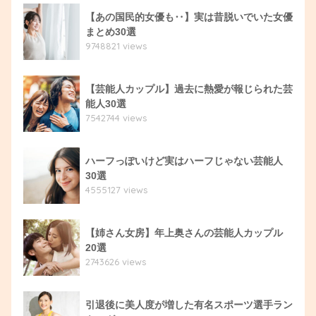
【あの国民的女優も‥】実は昔脱いでいた女優
まとめ30選
9748821 views
【芸能人カップル】過去に熱愛が報じられた芸
能人30選
7542744 views
ハーフっぽいけど実はハーフじゃない芸能人
30選
4555127 views
【姉さん女房】年上奥さんの芸能人カップル
20選
2743626 views
引退後に美人度が増した有名スポーツ選手ラン