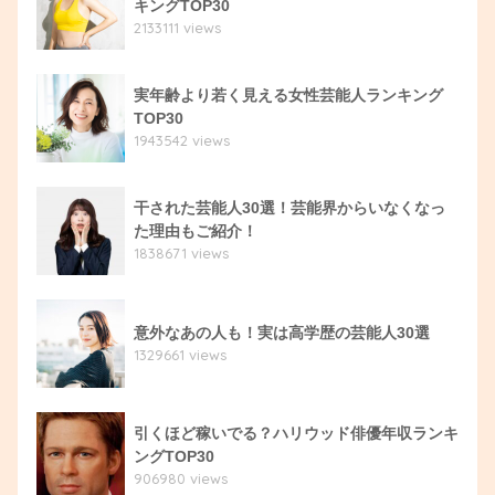
キングTOP30
2133111 views
実年齢より若く見える女性芸能人ランキング
TOP30
1943542 views
干された芸能人30選！芸能界からいなくなっ
た理由もご紹介！
1838671 views
意外なあの人も！実は高学歴の芸能人30選
1329661 views
引くほど稼いでる？ハリウッド俳優年収ランキ
ングTOP30
906980 views