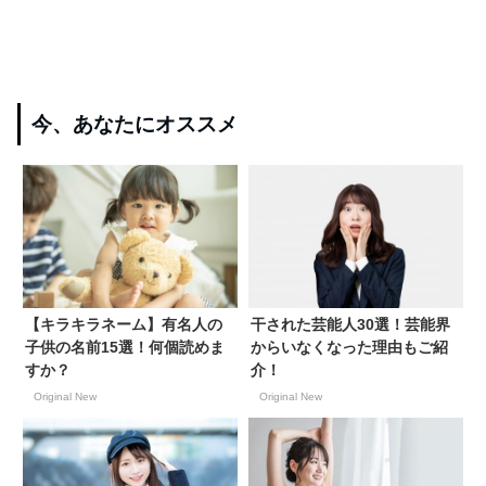
今、あなたにオススメ
【キラキラネーム】有名人の
干された芸能人30選！芸能界
子供の名前15選！何個読めま
からいなくなった理由もご紹
すか？
介！
Original New
Original New