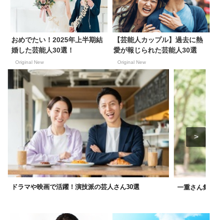
おめでたい！2025年上半期結
【芸能人カップル】過去に熱
婚した芸能人30選！
愛が報じられた芸能人30選
Original New
Original New
ドラマや映画で活躍！演技派の芸人さん30選
一重さん集ま