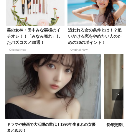
美の女神・田中みな実様のイ
追われる女の条件とは！？追
チオシ！！「みなみ売れ」し
いかける恋をやめたい人のた
たバズコスメ30選！
めの30のポイント！
Original New
Original New
ドラマや映画で大活躍の世代！1990年生まれの女優
長年交際して
まとめ30！