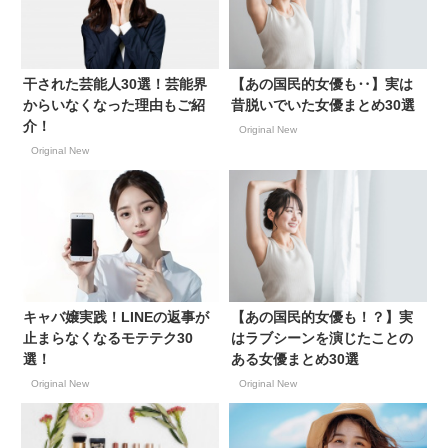
干された芸能人30選！芸能界
【あの国民的女優も‥】実は
からいなくなった理由もご紹
昔脱いでいた女優まとめ30選
介！
Original New
Original New
キャバ嬢実践！LINEの返事が
【あの国民的女優も！？】実
止まらなくなるモテテク30
はラブシーンを演じたことの
選！
ある女優まとめ30選
Original New
Original New