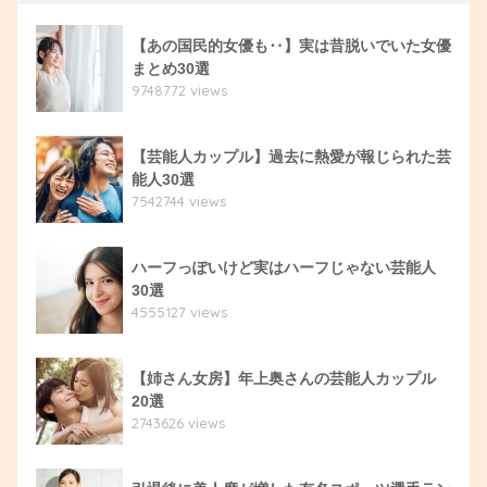
【あの国民的女優も‥】実は昔脱いでいた女優
まとめ30選
9748772 views
【芸能人カップル】過去に熱愛が報じられた芸
能人30選
7542744 views
ハーフっぽいけど実はハーフじゃない芸能人
30選
4555127 views
【姉さん女房】年上奥さんの芸能人カップル
20選
2743626 views