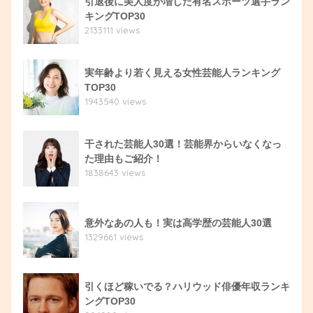
引退後に美人度が増した有名スポーツ選手ラン
キングTOP30
2133111 views
実年齢より若く見える女性芸能人ランキング
TOP30
1943540 views
干された芸能人30選！芸能界からいなくなっ
た理由もご紹介！
1838643 views
意外なあの人も！実は高学歴の芸能人30選
1329661 views
引くほど稼いでる？ハリウッド俳優年収ランキ
ングTOP30