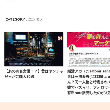
CATEGORY :
エンタメ
【あの有名女優！？】昔はヤンチャ
婚活アカ（@satomi_re
だった芸能人30選
者は三浦遥香(@3135haru
ん？同一人物と特定され
嘘でバズらせ、フォロワ
有料note販売したのが火