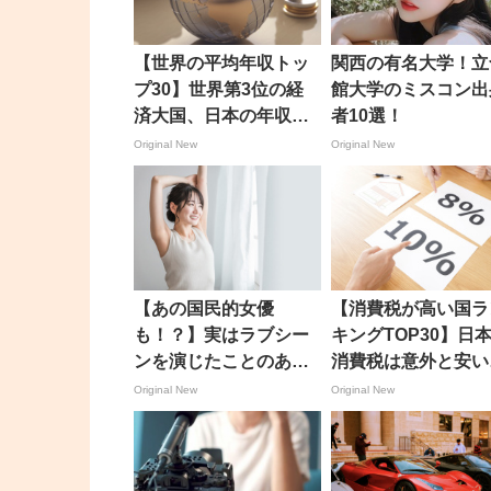
【世界の平均年収トッ
関西の有名大学！立
プ30】世界第3位の経
館大学のミスコン出
済大国、日本の年収は
者10選！
高い？低い？
Original New
Original New
【あの国民的女優
【消費税が高い国ラ
も！？】実はラブシー
キングTOP30】日
ンを演じたことのある
消費税は意外と安い
女優まとめ30選
も？
Original New
Original New