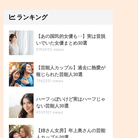
ランキング
【あの国民的女優も‥】実は昔脱
いでいた女優まとめ30選
9742055 views
【芸能人カップル】過去に熱愛が
報じられた芸能人30選
7542551 views
ハーフっぽいけど実はハーフじゃ
ない芸能人30選
4555101 views
【姉さん女房】年上奥さんの芸能
人カップル20選