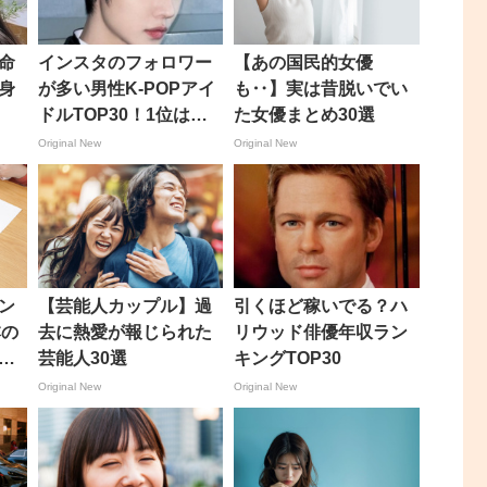
命
インスタのフォロワー
【あの国民的女優
身
が多い男性K-POPアイ
も‥】実は昔脱いでい
ドルTOP30！1位はあ
た女優まとめ30選
のグループ
Original New
Original New
ン
【芸能人カップル】過
引くほど稼いでる？ハ
本の
去に熱愛が報じられた
リウッド俳優年収ラン
か
芸能人30選
キングTOP30
Original New
Original New