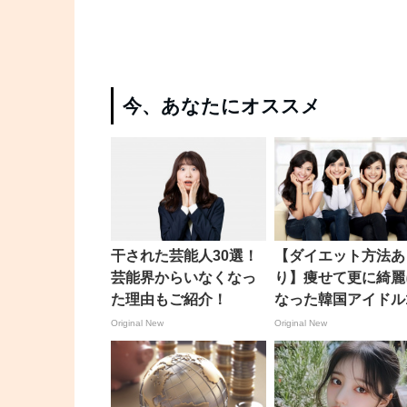
今、あなたにオススメ
干された芸能人30選！
【ダイエット方法あ
芸能界からいなくなっ
り】痩せて更に綺麗
た理由もご紹介！
なった韓国アイドル
選
Original New
Original New