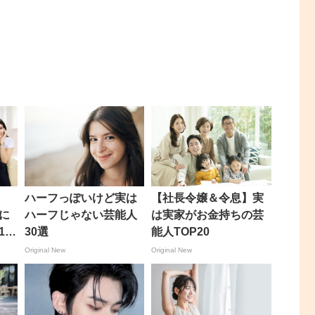
ハーフっぽいけど実は
【社長令嬢＆令息】実
に
ハーフじゃない芸能人
は実家がお金持ちの芸
10
30選
能人TOP20
Original New
Original New