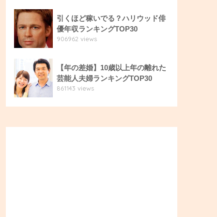
引くほど稼いでる？ハリウッド俳
優年収ランキングTOP30
906962 views
【年の差婚】10歳以上年の離れた
芸能人夫婦ランキングTOP30
861143 views