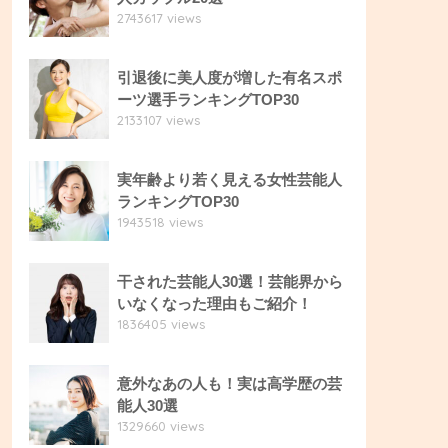
2743617 views
引退後に美人度が増した有名スポ
ーツ選手ランキングTOP30
2133107 views
実年齢より若く見える女性芸能人
ランキングTOP30
1943518 views
干された芸能人30選！芸能界から
いなくなった理由もご紹介！
1836405 views
意外なあの人も！実は高学歴の芸
能人30選
1329660 views