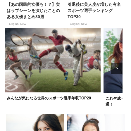
【あの国民的女優も！？】実
引退後に美人度が増した有名
はラブシーンを演じたことの
スポーツ選手ランキング
ある女優まとめ30選
TOP30
Original New
Original New
みんなが気になる世界のスポーツ選手年収TOP20
これぞ成り上
選！