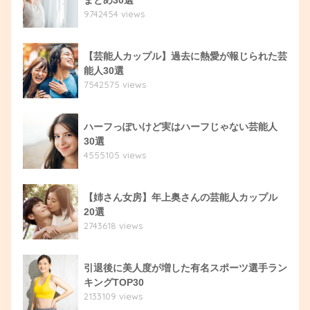
9742454 views
【芸能人カップル】過去に熱愛が報じられた芸
能人30選
7542575 views
ハーフっぽいけど実はハーフじゃない芸能人
30選
4555105 views
【姉さん女房】年上奥さんの芸能人カップル
20選
2743618 views
引退後に美人度が増した有名スポーツ選手ラン
キングTOP30
2133109 views