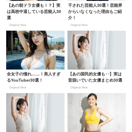
【あの朝ドラ女優も！？】実
干された芸能人30選！芸能界
は高校中退している芸能人30
からいなくなった理由もご紹
選
介！
Original New
Original New
全女子の憧れ……！美人すぎ
【あの国民的女優も‥】実は
るYouTuber30選！
昔脱いでいた女優まとめ30選
Original New
Original New