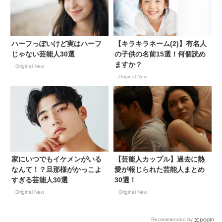
ハーフっぽいけど実はハーフ
【キラキラネーム(2)】有名人
じゃない芸能人30選
の子供の名前15選！何個読め
ますか？
Original New
Original New
家にいつでもイケメンがいる
【芸能人カップル】過去に熱
なんて！？旦那様がかっこよ
愛が報じられた芸能人まとめ
すぎる芸能人30選
30選！
Original New
Original New
Recommended by