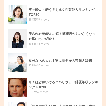
実年齢より若く見える女性芸能人ランキング
TOP30
1943519 views
干された芸能人30選！芸能界からいなくなっ
た理由もご紹介！
1836645 views
意外なあの人も！実は高学歴の芸能人30選
1329660 views
引くほど稼いでる？ハリウッド俳優年収ランキ
ングTOP30
906962 views