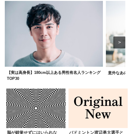
【実は高身長】180cm以上ある男性有名人ランキング
意外なあの人も
TOP30
脳が錯覚せずにはいられな
バドミントン渡辺勇大選手と