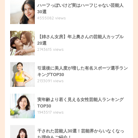
ハーフっぽいけど実はハーフじゃない芸能人
30選
4555082 views
【姉さん女房】年上奥さんの芸能人カップル
20選
2743615 views
引退後に美人度が増した有名スポーツ選手ラン
キングTOP30
2133091 views
実年齢より若く見える女性芸能人ランキング
TOP30
1943517 views
干された芸能人30選！芸能界からいなくなっ
た理由もご紹介！