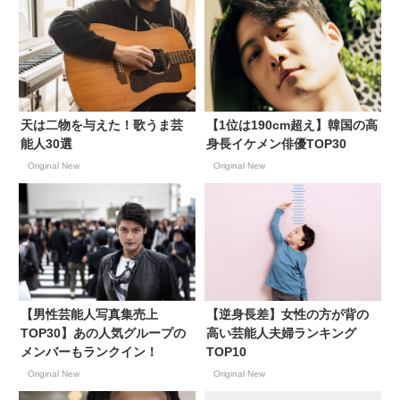
天は二物を与えた！歌うま芸
【1位は190cm超え】韓国の高
能人30選
身長イケメン俳優TOP30
Original New
Original New
【男性芸能人写真集売上
【逆身長差】女性の方が背の
TOP30】あの人気グループの
高い芸能人夫婦ランキング
メンバーもランクイン！
TOP10
Original New
Original New