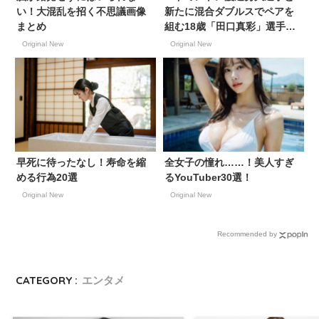
い！大混乱を招く不思議画像
新たに混合ダブルスでペアを
まとめ
組む18歳「田口真彩」選手が
NewJeansハニとヘリンを合
Original New
Original New
わせたルックスをしていると
韓国ファン内で超話題に
早死に待ったなし！寿命を縮
全女子の憧れ……！美人すぎ
める行為20選
るYouTuber30選！
Original New
Original New
Recommended by
CATEGORY :
エンタメ