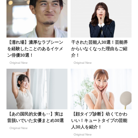
【濡れ場】濃厚なラブシーン
干された芸能人30選！芸能界
を経験したことのあるイケメ
からいなくなった理由もご紹
ン俳優30選！
介！
Original New
Original New
【あの国民的女優も‥】実は
【顔タイプ診断】幼くてかわ
昔脱いでいた女優まとめ30選
いい！キュートタイプの芸能
人30人を紹介！
Original New
Original New