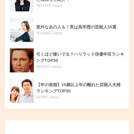
1835343 views
意外なあの人も！実は高学歴の芸能人30選
1329660 views
引くほど稼いでる？ハリウッド俳優年収ランキ
ングTOP30
906959 views
【年の差婚】10歳以上年の離れた芸能人夫婦
ランキングTOP30
861143 views