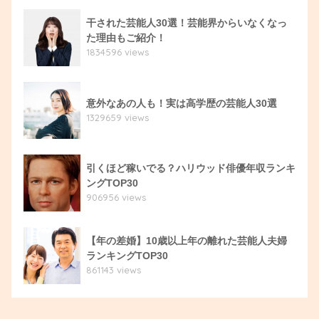
干された芸能人30選！芸能界からいなくなっ
た理由もご紹介！
1834596 views
意外なあの人も！実は高学歴の芸能人30選
1329659 views
引くほど稼いでる？ハリウッド俳優年収ランキ
ングTOP30
906956 views
【年の差婚】10歳以上年の離れた芸能人夫婦
ランキングTOP30
861143 views