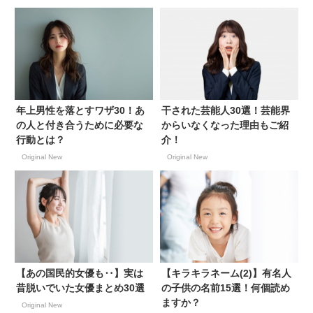
年上男性を落とすワザ30！あ
干された芸能人30選！芸能界
の人と付き合うために必要な
からいなくなった理由もご紹
行動とは？
介！
Original New
Original New
【あの国民的女優も‥】実は
【キラキラネーム(2)】有名人
昔脱いでいた女優まとめ30選
の子供の名前15選！何個読め
ますか？
Original New