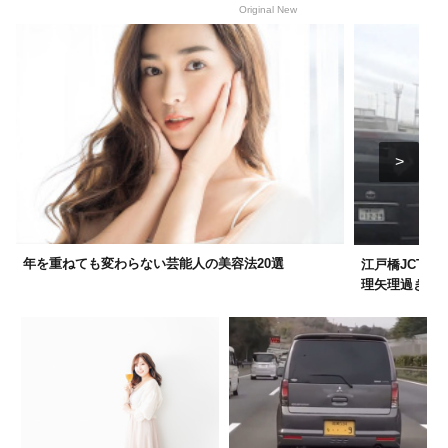
Original New
年を重ねても変わらない芸能人の美容法20選
江戸橋JCT過
理矢理過ぎる