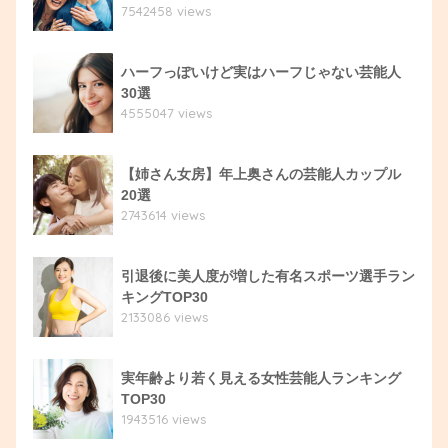
7542458 views
ハーフっぽいけど実はハーフじゃない芸能人
30選
4555047 views
【姉さん女房】年上奥さんの芸能人カップル
20選
2743614 views
引退後に美人度が増した有名スポーツ選手ラン
キングTOP30
2133086 views
実年齢より若く見える女性芸能人ランキング
TOP30
1943516 views