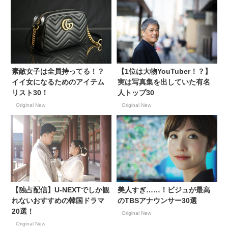
素敵女子は全員持ってる！？
【1位は大物YouTuber！？】
イイ女になるためのアイテム
実は写真集を出していた有名
リスト30！
人トップ30
Original New
Original New
【独占配信】U-NEXTでしか観
美人すぎ……！ビジュが最高
れないおすすめの韓国ドラマ
のTBSアナウンサー30選
20選！
Original New
Original New