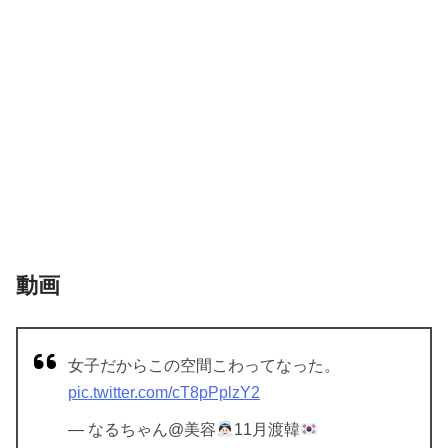
動画
女子だからこの空間こわってなった。
pic.twitter.com/cT8pPplzY2
— なるちゃん@美容
11月渡韓