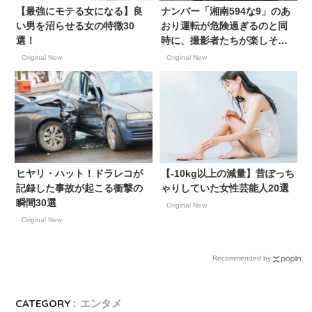
【最強にモテる女になる】良
ナンバー「湘南594な9」のあ
い男を沼らせる女の特徴30
おり運転が危険過ぎるのと同
選！
時に、撮影者たちが楽しそう
過ぎて釣られ笑いしてしまう
Original New
Original New
と話題に
ヒヤリ・ハット！ドラレコが
【-10kg以上の減量】昔ぽっち
記録した事故が起こる衝撃の
ゃりしていた女性芸能人20選
瞬間30選
Original New
Original New
Recommended by
CATEGORY :
エンタメ