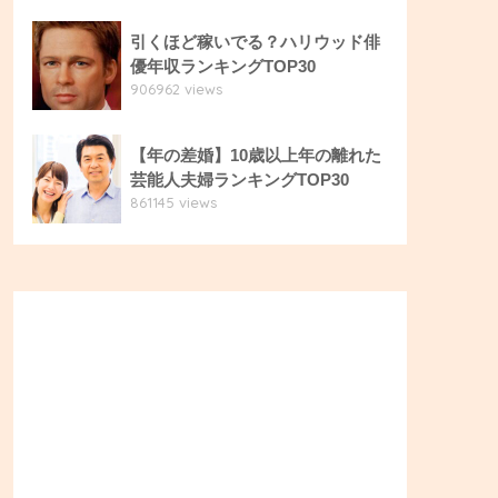
引くほど稼いでる？ハリウッド俳
優年収ランキングTOP30
906962 views
【年の差婚】10歳以上年の離れた
芸能人夫婦ランキングTOP30
861145 views