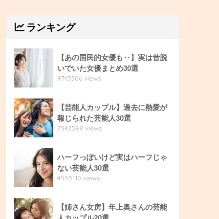
ランキング
【あの国民的女優も‥】実は昔脱
いでいた女優まとめ30選
9743506 views
【芸能人カップル】過去に熱愛が
報じられた芸能人30選
7542589 views
ハーフっぽいけど実はハーフじゃ
ない芸能人30選
4555110 views
【姉さん女房】年上奥さんの芸能
人カップル20選