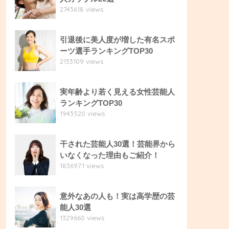
2743618 views
引退後に美人度が増した有名スポ
ーツ選手ランキングTOP30
2133109 views
実年齢より若く見える女性芸能人
ランキングTOP30
1943520 views
干された芸能人30選！芸能界から
いなくなった理由もご紹介！
1836971 views
意外なあの人も！実は高学歴の芸
能人30選
1329660 views