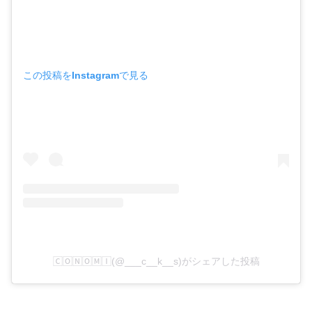
この投稿をInstagramで見る
🄲🄾🄽🄾🄼🄸(@___c__k__s)がシェアした投稿