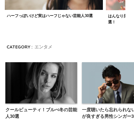
ハーフっぽいけど実はハーフじゃない芸能人30選
はんなり美人
選！
CATEGORY :
エンタメ
クールビューティ！ブルべ冬の芸能
一度聴いたら忘れられな
人30選
が良すぎる男性シンガー3