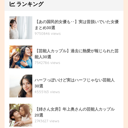
ランキング
【あの国民的女優も‥】実は昔脱いでいた女優
まとめ30選
9750846 views
【芸能人カップル】過去に熱愛が報じられた芸
能人30選
7542786 views
ハーフっぽいけど実はハーフじゃない芸能人
30選
4555163 views
【姉さん女房】年上奥さんの芸能人カップル
20選
2743627 views