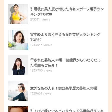
引退後に美人度が増した有名スポーツ選手ラン
キングTOP30
2133111 views
実年齢より若く見える女性芸能人ランキング
TOP30
1943543 views
干された芸能人30選！芸能界からいなくなっ
た理由もご紹介！
1839793 views
意外なあの人も！実は高学歴の芸能人30選
1329661 views
引くほど稼いでる？ハリウッド俳優年収ランキ