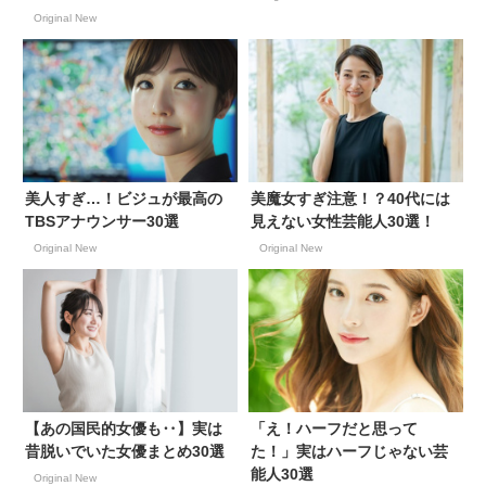
Original New
美人すぎ…！ビジュが最高の
美魔女すぎ注意！？40代には
TBSアナウンサー30選
見えない女性芸能人30選！
Original New
Original New
【あの国民的女優も‥】実は
「え！ハーフだと思って
昔脱いでいた女優まとめ30選
た！」実はハーフじゃない芸
能人30選
Original New