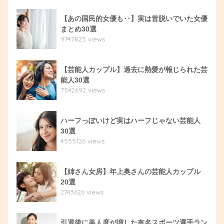
【あの国民的女優も‥】実は昔脱いでいた女優
まとめ30選
9747825 views
【芸能人カップル】過去に熱愛が報じられた芸
能人30選
7542692 views
ハーフっぽいけど実はハーフじゃない芸能人
30選
4555126 views
【姉さん女房】年上奥さんの芸能人カップル
20選
2743626 views
引退後に美人度が増した有名スポーツ選手ラン