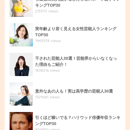
キングTOP30
2133111 views
実年齢より若く見える女性芸能人ランキング
TOP30
1943539 views
干された芸能人30選！芸能界からいなくなっ
た理由もご紹介！
1838216 views
意外なあの人も！実は高学歴の芸能人30選
1329661 views
引くほど稼いでる？ハリウッド俳優年収ランキ
ングTOP30
906980 views