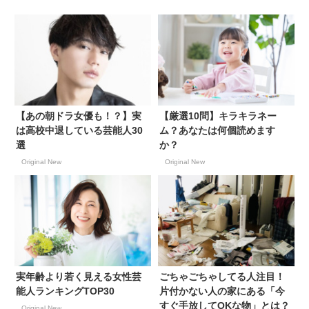
【あの朝ドラ女優も！？】実
【厳選10問】キラキラネー
は高校中退している芸能人30
ム？あなたは何個読めます
選
か？
Original New
Original New
実年齢より若く見える女性芸
ごちゃごちゃしてる人注目！
能人ランキングTOP30
片付かない人の家にある「今
すぐ手放してOKな物」とは？
Original New