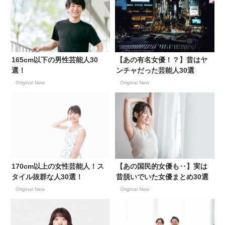
165cm以下の男性芸能人30
【あの有名女優！？】昔はヤ
選！
ンチャだった芸能人30選
Original New
Original New
170cm以上の女性芸能人！ス
【あの国民的女優も‥】実は
タイル抜群な人30選！
昔脱いでいた女優まとめ30選
Original New
Original New