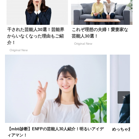
干された芸能人30選！芸能界
これぞ理想の夫婦！愛妻家な
からいなくなった理由もご紹
芸能人30選！
介！
Original New
Original New
【mbti診断】ENFPの芸能人30人紹介！明るいアイデ
めっちゃ意外！
ィアマン！