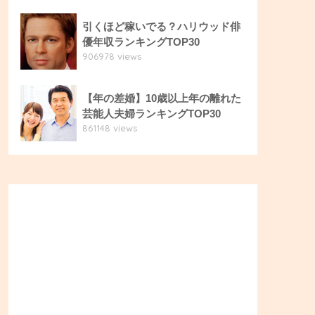
引くほど稼いでる？ハリウッド俳
優年収ランキングTOP30
906978 views
【年の差婚】10歳以上年の離れた
芸能人夫婦ランキングTOP30
861148 views