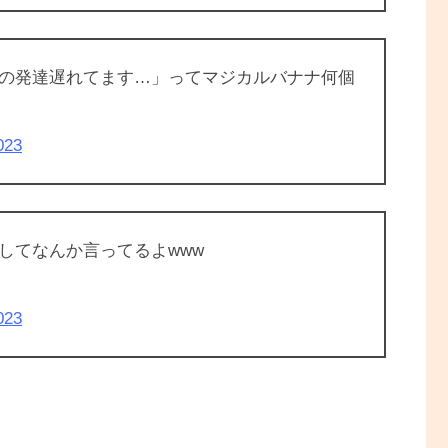
の発達遅れてます…」ってマジカルバナナ何個
023
してなんか言ってるよwww
023