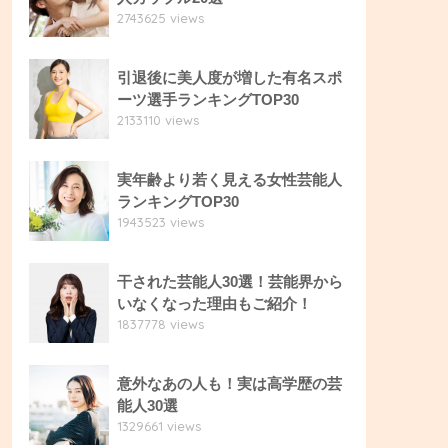
2743625 views
引退後に美人度が増した有名スポ
ーツ選手ランキングTOP30
2133110 views
実年齢より若く見える女性芸能人
ランキングTOP30
1943523 views
干された芸能人30選！芸能界から
いなくなった理由もご紹介！
1837778 views
意外なあの人も！実は高学歴の芸
能人30選
1329661 views