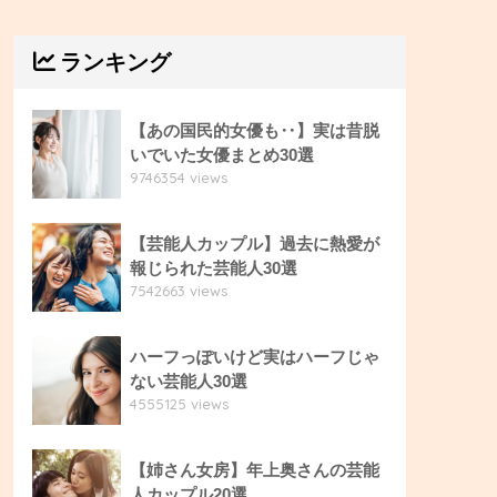
ランキング
【あの国民的女優も‥】実は昔脱
いでいた女優まとめ30選
9746354 views
【芸能人カップル】過去に熱愛が
報じられた芸能人30選
7542663 views
ハーフっぽいけど実はハーフじゃ
ない芸能人30選
4555125 views
【姉さん女房】年上奥さんの芸能
人カップル20選