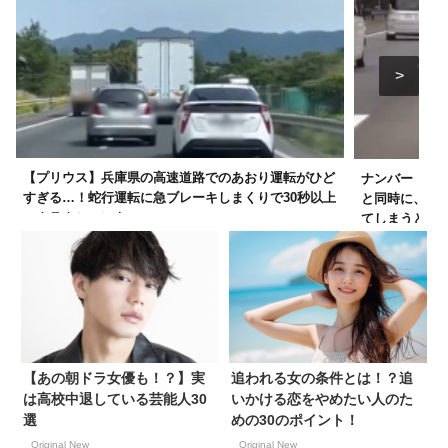
【プリウス】兵庫県の高速道路でのあおり運転がひど
ナンバー「湘南
すぎる…！蛇行運転に急ブレーキしまくりで30秒以上
と同時に、撮
のクラクションも
てしまうと話
【あの朝ドラ女優も！？】実
追われる女の条件とは！？追
は高校中退している芸能人30
いかける恋をやめたい人のた
選
めの30のポイント！
Original New
Original New