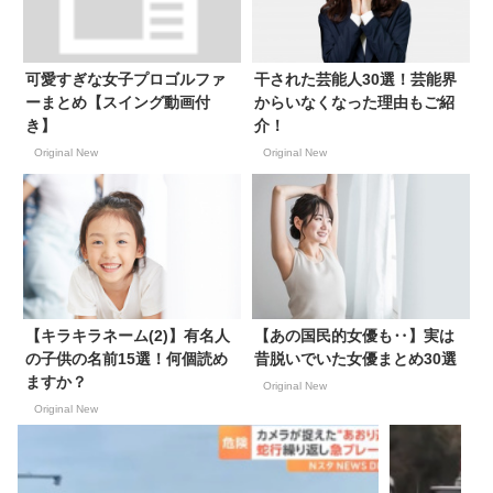
可愛すぎな女子プロゴルファ
干された芸能人30選！芸能界
ーまとめ【スイング動画付
からいなくなった理由もご紹
き】
介！
Original New
Original New
【キラキラネーム(2)】有名人
【あの国民的女優も‥】実は
の子供の名前15選！何個読め
昔脱いでいた女優まとめ30選
ますか？
Original New
Original New