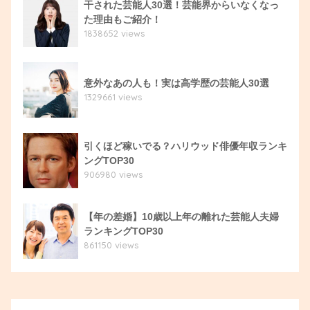
干された芸能人30選！芸能界からいなくなっ
た理由もご紹介！
1838652 views
意外なあの人も！実は高学歴の芸能人30選
1329661 views
引くほど稼いでる？ハリウッド俳優年収ランキ
ングTOP30
906980 views
【年の差婚】10歳以上年の離れた芸能人夫婦
ランキングTOP30
861150 views