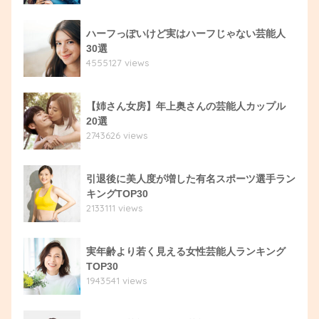
ハーフっぽいけど実はハーフじゃない芸能人
30選
4555127 views
【姉さん女房】年上奥さんの芸能人カップル
20選
2743626 views
引退後に美人度が増した有名スポーツ選手ラン
キングTOP30
2133111 views
実年齢より若く見える女性芸能人ランキング
TOP30
1943541 views