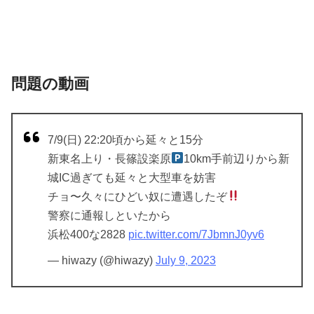
問題の動画
7/9(日) 22:20頃から延々と15分
新東名上り・長篠設楽原
10km手前辺りから新
城IC過ぎても延々と大型車を妨害
チョ〜久々にひどい奴に遭遇したぞ
警察に通報しといたから
浜松400な2828
pic.twitter.com/7JbmnJ0yv6
— hiwazy (@hiwazy)
July 9, 2023