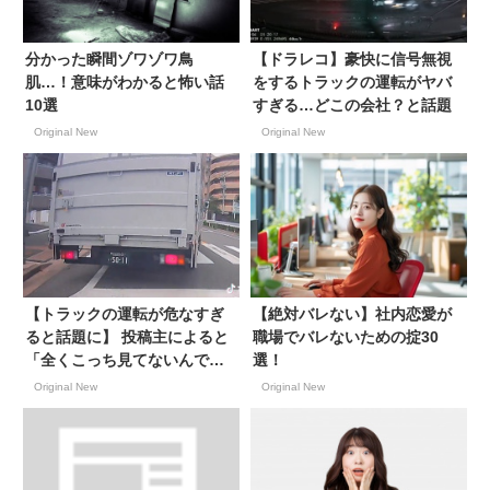
分かった瞬間ゾワゾワ鳥
【ドラレコ】豪快に信号無視
肌…！意味がわかると怖い話
をするトラックの運転がヤバ
10選
すぎる…どこの会社？と話題
Original New
Original New
【トラックの運転が危なすぎ
【絶対バレない】社内恋愛が
ると話題に】 投稿主によると
職場でバレないための掟30
「全くこっち見てないんです
選！
けど」とのこと【ナンバー名
Original New
Original New
古屋101 い50-11】