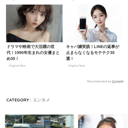
ドラマや映画で大活躍の世
キャバ嬢実践！LINEの返事が
代！1990年生まれの女優まと
止まらなくなるモテテク30
め30！
選！
Original New
Original New
Recommended by
CATEGORY :
エンタメ