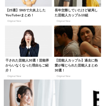
【25選】SNSで大炎上した
長年交際していたけど破局し
YouTuberまとめ！
た芸能人カップル10組
Original New
Original New
干された芸能人30選！芸能界
【芸能人カップル】過去に熱
からいなくなった理由もご紹
愛が報じられた芸能人まとめ
介！
30選！
Original New
Original New