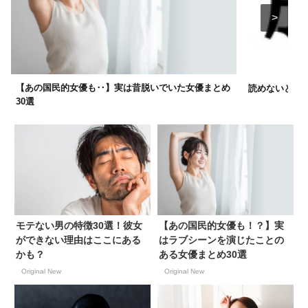
【あの国民的女優も‥】実は昔脱いでいた女優まとめ
読めないと恥ず
30選
モテない男の特徴30選！彼女
【あの国民的女優も！？】実
ができない理由はここにある
はラブシーンを演じたことの
かも？
ある女優まとめ30選
Original New
Original New