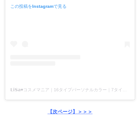
この投稿をInstagramで見る
𝗟𝗶𝗦𝗮♥︎コスメマニア｜16タイプパーソナルカラー｜7タイプ骨格｜顔タイプ｜メイクレッスン@愛知 春日井 名古屋(@reexmini)がシェアした投稿
【次ページ】＞＞＞