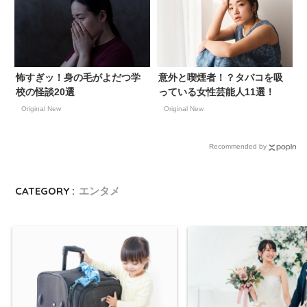
怖すぎッ！身の毛がよだつ学
意外と喫煙者！？タバコを吸
校の怪談20選
っている女性芸能人11選！
Original New
Original New
Recommended by
CATEGORY :
エンタメ