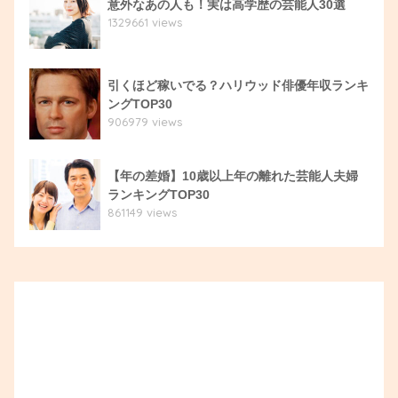
意外なあの人も！実は高学歴の芸能人30選
1329661 views
引くほど稼いでる？ハリウッド俳優年収ランキ
ングTOP30
906979 views
【年の差婚】10歳以上年の離れた芸能人夫婦
ランキングTOP30
861149 views