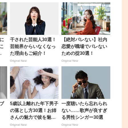
に
干された芸能人30選！
【絶対バレない】社内
こ
芸能界からいなくなっ
恋愛が職場でバレない
た理由もご紹介！
ための掟30選！
Original New
Original New
ブ
5歳以上離れた年下男子
一度聴いたら忘れられ
選
の落とし方30選！お姉
ない……歌声が良すぎ
さんの魅力で彼を魅了
る男性シンガー30選
して！
Original New
Original New