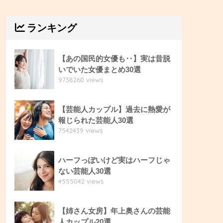
ランキング
【あの国民的女優も‥】実は昔脱
いでいた女優まとめ30選
9738260 views
【芸能人カップル】過去に熱愛が
報じられた芸能人30選
7542439 views
ハーフっぽいけど実はハーフじゃ
ない芸能人30選
4555042 views
【姉さん女房】年上奥さんの芸能
人カップル20選