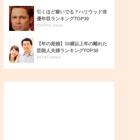
引くほど稼いでる？ハリウッド俳
優年収ランキングTOP30
906956 views
【年の差婚】10歳以上年の離れた
芸能人夫婦ランキングTOP30
861143 views