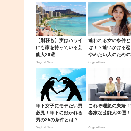
【別荘も】実はハワイ
追われる女の条件と
にも家を持っている芸
は！？追いかける恋
能人20選
やめたい人のための
のポイント！
Original New
Original New
年下女子にモテたい男
これぞ理想の夫婦！
必見！年下に好かれる
妻家な芸能人30選
男の25の条件とは？
Original New
Original New