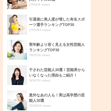
2743614 views
引退後に美人度が増した有名スポ
ーツ選手ランキングTOP30
2133084 views
実年齢より若く見える女性芸能人
ランキングTOP30
1943516 views
干された芸能人30選！芸能界から
いなくなった理由もご紹介！
1834150 views
意外なあの人も！実は高学歴の芸
能人30選
1329659 views