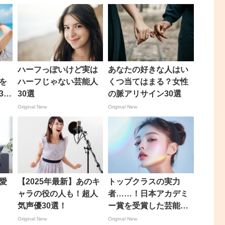
ハーフっぽいけど実は
あなたの好きな人はい
を
ハーフじゃない芸能人
くつ当てはまる？女性
30
30選
の脈アリサイン30選
Original New
Original New
愛
【2025年最新】あのキ
トップクラスの実力
！
ャラの役の人も！超人
者……！日本アカデミ
気声優30選！
ー賞を受賞した芸能人
30選！
Original New
Original New