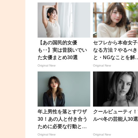
【あの国民的女優
セフレから本命女子
も‥】実は昔脱いでい
なる方法？やるべき
た女優まとめ30選
と・NGなことを解
説！！
Original New
Original New
年上男性を落とすワザ
クールビューティ！
30！あの人と付き合う
ルべ冬の芸能人30
ために必要な行動と
は？
Original New
Original New