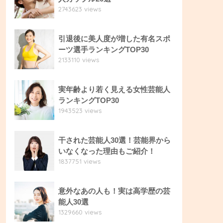
2743623 views
引退後に美人度が増した有名スポ
ーツ選手ランキングTOP30
2133110 views
実年齢より若く見える女性芸能人
ランキングTOP30
1943523 views
干された芸能人30選！芸能界から
いなくなった理由もご紹介！
1837751 views
意外なあの人も！実は高学歴の芸
能人30選
1329660 views