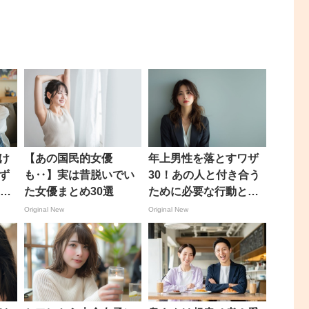
け
【あの国民的女優
年上男性を落とすワザ
ず
も‥】実は昔脱いでい
30！あの人と付き合う
のテ
た女優まとめ30選
ために必要な行動と
は？
Original New
Original New