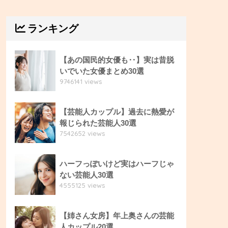
ランキング
【あの国民的女優も‥】実は昔脱
いでいた女優まとめ30選
9746141 views
【芸能人カップル】過去に熱愛が
報じられた芸能人30選
7542652 views
ハーフっぽいけど実はハーフじゃ
ない芸能人30選
4555125 views
【姉さん女房】年上奥さんの芸能
人カップル20選