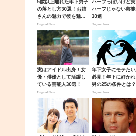
5歳以上離れた年下男子
ハーフっぽいけど実
の落とし方30選！お姉
ハーフじゃない芸能
さんの魅力で彼を魅了
30選
して！
Original New
Original New
実はアイドル出身！女
年下女子にモテたい
優・俳優として活躍し
必見！年下に好かれ
ている芸能人30選！
男の25の条件とは
Original New
Original New