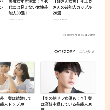
ハ
美魔女すぎ注意！？40
【姉さん女房】年上奥
ン
代には見えない女性芸
さんの芸能人カップル
能人30選！
20選
Original New
Original New
Recommended by
CATEGORY :
エンタメ
外！実は結婚して
【あの朝ドラ女優も！？】実
能人トップ30
は高校中退している芸能人30
選