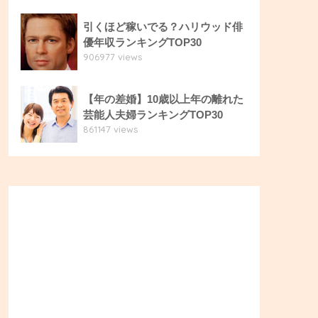
引くほど稼いでる？ハリウッド俳
優年収ランキングTOP30
906977 views
【年の差婚】10歳以上年の離れた
芸能人夫婦ランキングTOP30
861147 views