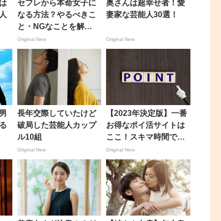
は
セフレから本命女子に
奥さんは超幸せ者！愛
人
なる方法？やるべきこ
妻家な芸能人30選！
と・NGなことを解
説！！
Original New
Original New
男
長年交際していたけど
【2023年決定版】一番
る
破局した芸能人カップ
お得なポイ活サイトは
？
ル10組
ここ！スキマ時間でガ
ンガン稼ごう♪
Original New
Original New