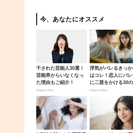
今、あなたにオススメ
干された芸能人30選！
浮気がバレるきっか
芸能界からいなくなっ
はコレ！恋人にバレ
た理由もご紹介！
に二股をかける30
クニックを解説！
Original New
Original New