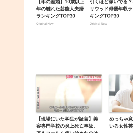
【年の差婚】10歳以上
引くほど稼いでる？
年の離れた芸能人夫婦
リウッド俳優年収ラ
ランキングTOP30
キングTOP30
Original New
Original New
【現場にいた学生が証言】美
めっちゃ意
容専門学校の炎上死亡事故、
いる女性芸
アルコールを使い始めたのは