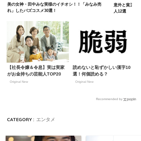
美の女神・田中みな実様のイチオシ！！「みなみ売
意外と貧乏だ
れ」したバズコスメ30選！
人12選
【社長令嬢＆令息】実は実家
読めないと恥ずかしい漢字10
がお金持ちの芸能人TOP20
選！何個読める？
Original New
Original New
Recommended by
CATEGORY :
エンタメ