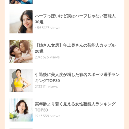
ハーフっぽいけど実はハーフじゃない芸能人
30選
4555127 views
【姉さん女房】年上奥さんの芸能人カップル
20選
2743626 views
引退後に美人度が増した有名スポーツ選手ラン
キングTOP30
2133111 views
実年齢より若く見える女性芸能人ランキング
TOP30
1943539 views