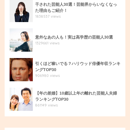
干された芸能人30選！芸能界からいなくなっ
た理由もご紹介！
1838537 views
意外なあの人も！実は高学歴の芸能人30選
1329661 views
引くほど稼いでる？ハリウッド俳優年収ランキ
ングTOP30
906980 views
【年の差婚】10歳以上年の離れた芸能人夫婦
ランキングTOP30
861149 views