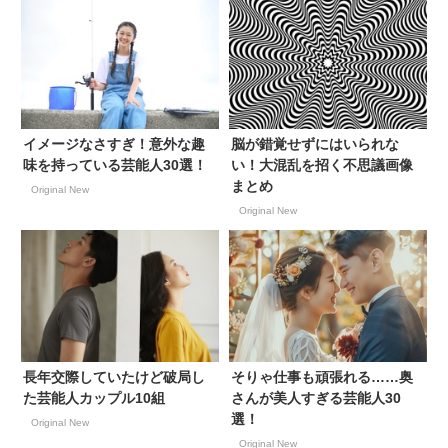
イメージなさすぎ！意外な趣
脳が錯覚せずにはいられな
味を持っている芸能人30選！
い！大混乱を招く不思議画像
まとめ
Original New
Original New
長年交際していたけど破局し
そりゃ仕事も頑張れる……奥
た芸能人カップル10組
さんが美人すぎる芸能人30
選！
Original New
Original New