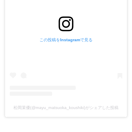
この投稿をInstagramで見る
松岡茉優(@mayu_matsuoka_koushiki)がシェアした投稿