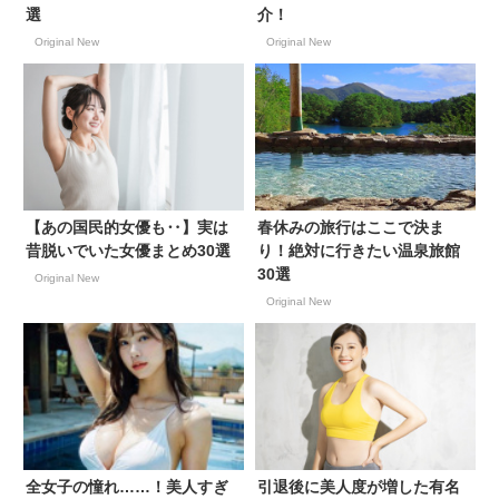
選
介！
Original New
Original New
【あの国民的女優も‥】実は
春休みの旅行はここで決ま
昔脱いでいた女優まとめ30選
り！絶対に行きたい温泉旅館
30選
Original New
Original New
全女子の憧れ……！美人すぎ
引退後に美人度が増した有名