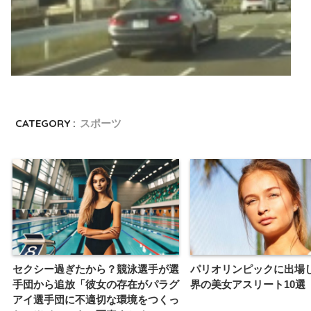
CATEGORY :
スポーツ
【事故】プリウスが被害者！BMWに急な車線変更でぶつけられたのにも関
で納得いかず…！
セクシー過ぎたから？競泳選手が選
パリオリンピックに出場
手団から追放「彼女の存在がパラグ
界の美女アスリート10選
アイ選手団に不適切な環境をつくっ