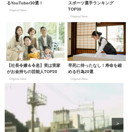
るYouTuber30選！
スポーツ選手ランキング
TOP30
Original New
Original New
【社長令嬢＆令息】実は実家
早死に待ったなし！寿命を縮
がお金持ちの芸能人TOP20
める行為20選
Original New
Original New