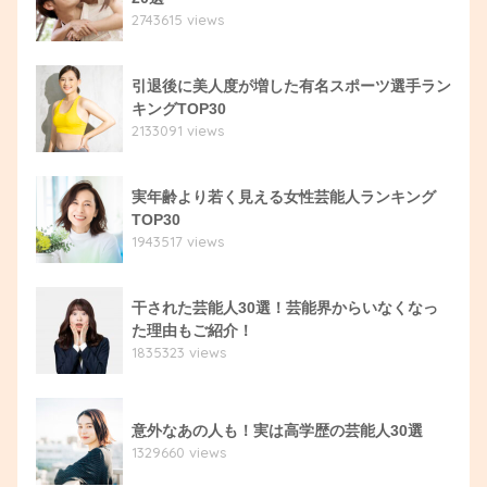
2743615 views
引退後に美人度が増した有名スポーツ選手ラン
キングTOP30
2133091 views
実年齢より若く見える女性芸能人ランキング
TOP30
1943517 views
干された芸能人30選！芸能界からいなくなっ
た理由もご紹介！
1835323 views
意外なあの人も！実は高学歴の芸能人30選
1329660 views