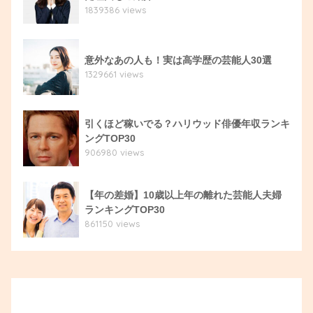
1839386 views
意外なあの人も！実は高学歴の芸能人30選
1329661 views
引くほど稼いでる？ハリウッド俳優年収ランキ
ングTOP30
906980 views
【年の差婚】10歳以上年の離れた芸能人夫婦
ランキングTOP30
861150 views