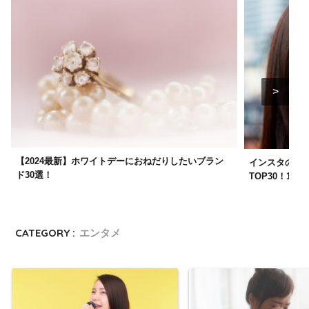
【2024最新】ホワイトデーにおねだりしたいブラン
インスタのフォ
ド30選！
TOP30！1
CATEGORY :
エンタメ