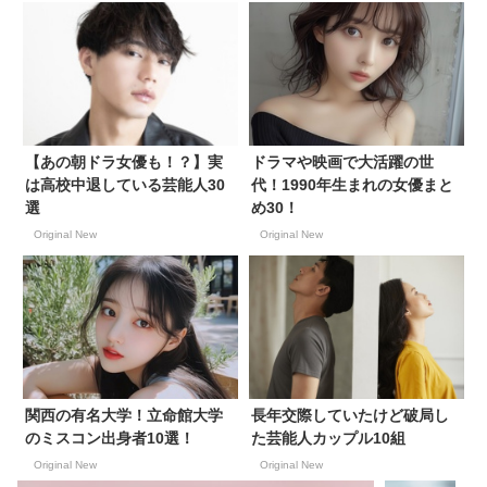
【あの朝ドラ女優も！？】実
ドラマや映画で大活躍の世
は高校中退している芸能人30
代！1990年生まれの女優まと
選
め30！
Original New
Original New
関西の有名大学！立命館大学
長年交際していたけど破局し
のミスコン出身者10選！
た芸能人カップル10組
Original New
Original New