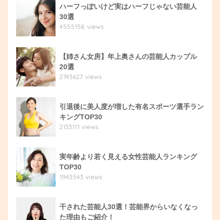
ハーフっぽいけど実はハーフじゃない芸能人
30選
4555158 views
【姉さん女房】年上奥さんの芸能人カップル
20選
2743627 views
引退後に美人度が増した有名スポーツ選手ラン
キングTOP30
2133111 views
実年齢より若く見える女性芸能人ランキング
TOP30
1943543 views
干された芸能人30選！芸能界からいなくなっ
た理由もご紹介！