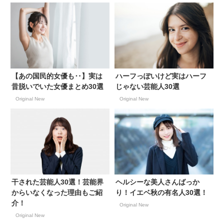
【あの国民的女優も‥】実は
ハーフっぽいけど実はハーフ
昔脱いでいた女優まとめ30選
じゃない芸能人30選
Original New
Original New
干された芸能人30選！芸能界
ヘルシーな美人さんばっか
からいなくなった理由もご紹
り！イエベ秋の有名人30選！
介！
Original New
Original New