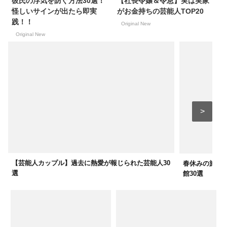
彼氏の浮気を防ぐ方法30選！
【社長令嬢＆令息】実は実家
怪しいサインが出たら即実
がお金持ちの芸能人TOP20
践！！
Original New
Original New
【芸能人カップル】過去に熱愛が報じられた芸能人30
春休みの旅行
選
館30選