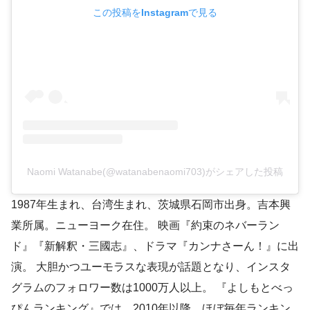
この投稿をInstagramで見る
Naomi Watanabe(@watanabenaomi703)がシェアした投稿
1987年生まれ、台湾生まれ、茨城県石岡市出身。吉本興
業所属。ニューヨーク在住。 映画『約束のネバーラン
ド』『新解釈・三國志』、ドラマ『カンナさーん！』に出
演。 大胆かつユーモラスな表現が話題となり、インスタ
グラムのフォロワー数は1000万人以上。 『よしもとべっ
ぴんランキング』では、2010年以降、ほぼ毎年ランキン