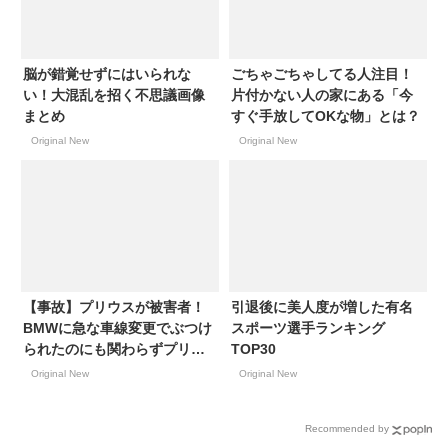
脳が錯覚せずにはいられな
ごちゃごちゃしてる人注目！
い！大混乱を招く不思議画像
片付かない人の家にある「今
まとめ
すぐ手放してOKな物」とは？
Original New
Original New
【事故】プリウスが被害者！
引退後に美人度が増した有名
BMWに急な車線変更でぶつけ
スポーツ選手ランキング
られたのにも関わらずプリウ
TOP30
ス3:BMW7の過失割合で納得
Original New
Original New
いかず…！
Recommended by