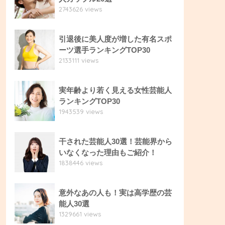
2743626 views
引退後に美人度が増した有名スポ
ーツ選手ランキングTOP30
2133111 views
実年齢より若く見える女性芸能人
ランキングTOP30
1943539 views
干された芸能人30選！芸能界から
いなくなった理由もご紹介！
1838446 views
意外なあの人も！実は高学歴の芸
能人30選
1329661 views