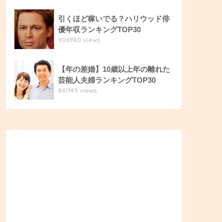
引くほど稼いでる？ハリウッド俳
優年収ランキングTOP30
906980 views
【年の差婚】10歳以上年の離れた
芸能人夫婦ランキングTOP30
861149 views