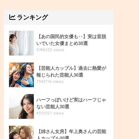
ランキング
【あの国民的女優も‥】実は昔脱
いでいた女優まとめ30選
9748252 views
【芸能人カップル】過去に熱愛が
報じられた芸能人30選
7542716 views
ハーフっぽいけど実はハーフじゃ
ない芸能人30選
4555127 views
【姉さん女房】年上奥さんの芸能
人カップル20選