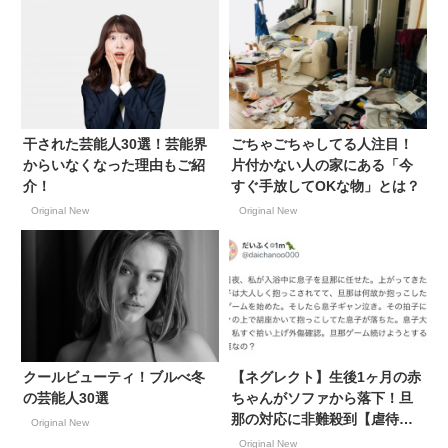
干された芸能人30選！芸能界
ごちゃごちゃしてる人注目！
からいなくなった理由もご紹
片付かない人の家にある「今
介！
すぐ手放してOKな物」とは？
Original New
Original New
クールビューティ！ブルべ冬
【ネグレクト】生後1ヶ月の赤
の芸能人30選
ちゃんがソファから落下！旦
那の対応に非難殺到【虐待疑
Original New
惑】
Original New