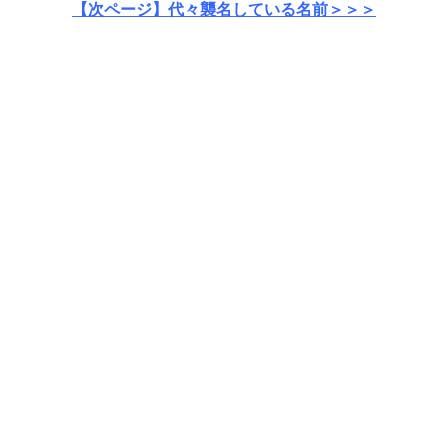
【次ページ】代々襲名している名前＞＞＞