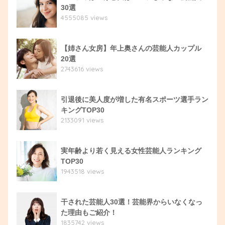
30選
4555085 views
【姉さん女房】年上奥さんの芸能人カップル
20選
2743616 views
引退後に美人度が増した有名スポーツ選手ラン
キングTOP30
2133091 views
実年齢より若く見える女性芸能人ランキング
TOP30
1943518 views
干された芸能人30選！芸能界からいなくなっ
た理由もご紹介！
1835742 views