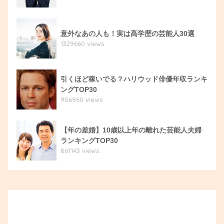
意外なあの人も！実は高学歴の芸能人30選
1329660 views
引くほど稼いでる？ハリウッド俳優年収ランキ
ングTOP30
906960 views
【年の差婚】10歳以上年の離れた芸能人夫婦
ランキングTOP30
861143 views