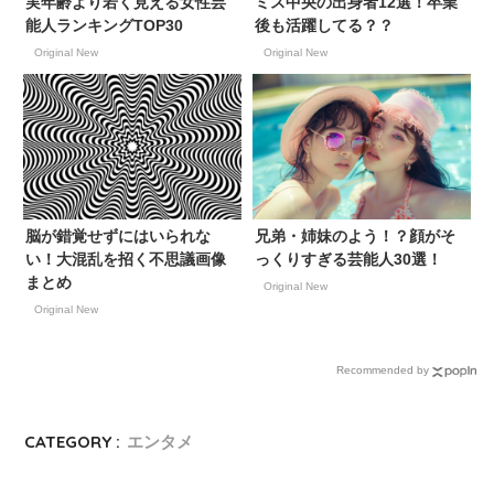
実年齢より若く見える女性芸
ミス中央の出身者12選！卒業
能人ランキングTOP30
後も活躍してる？？
Original New
Original New
脳が錯覚せずにはいられな
兄弟・姉妹のよう！？顔がそ
い！大混乱を招く不思議画像
っくりすぎる芸能人30選！
まとめ
Original New
Original New
Recommended by
CATEGORY :
エンタメ