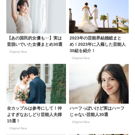
【あの国民的女優も‥】実は
2023年の芸能界結婚総まと
昔脱いでいた女優まとめ30選
め！2023年に入籍した芸能人
30組を紹介！
Original New
Original New
全カップルは参考にして！仲
ハーフっぽいけど実はハーフ
よすぎなおしどり芸能人夫婦
じゃない芸能人30選
15選！
Original New
Original New