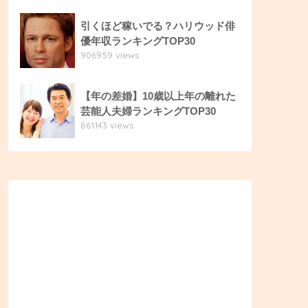
引くほど稼いでる？ハリウッド俳
優年収ランキングTOP30
906959 views
【年の差婚】10歳以上年の離れた
芸能人夫婦ランキングTOP30
861143 views