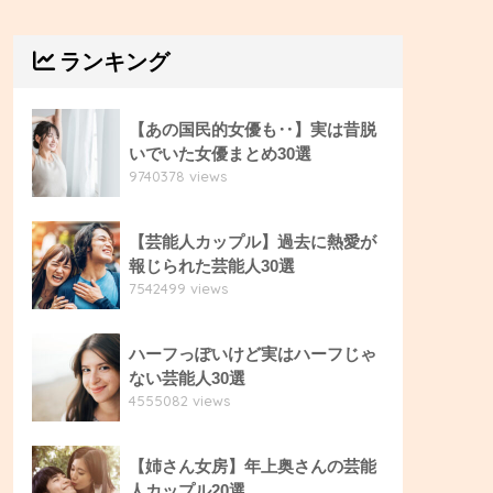
ランキング
【あの国民的女優も‥】実は昔脱
いでいた女優まとめ30選
9740378 views
【芸能人カップル】過去に熱愛が
報じられた芸能人30選
7542499 views
ハーフっぽいけど実はハーフじゃ
ない芸能人30選
4555082 views
【姉さん女房】年上奥さんの芸能
人カップル20選