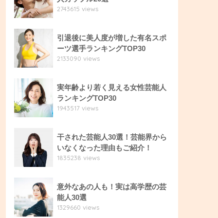
2743615 views
引退後に美人度が増した有名スポ
ーツ選手ランキングTOP30
2133090 views
実年齢より若く見える女性芸能人
ランキングTOP30
1943517 views
干された芸能人30選！芸能界から
いなくなった理由もご紹介！
1835238 views
意外なあの人も！実は高学歴の芸
能人30選
1329660 views