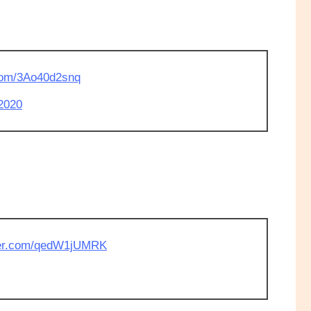
.com/3Ao40d2snq
2020
tter.com/qedW1jUMRK