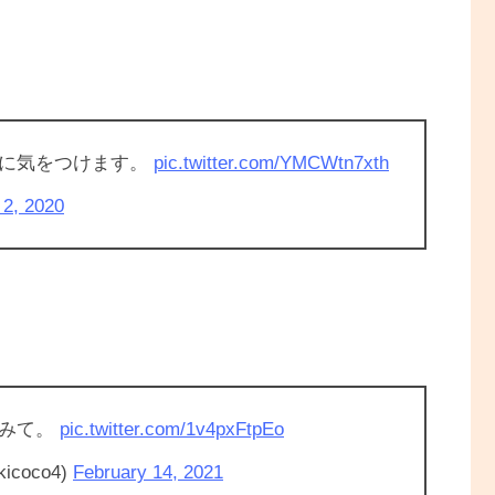
うに気をつけます。
pic.twitter.com/YMCWtn7xth
2, 2020
方みて。
pic.twitter.com/1v4pxFtpEo
coco4)
February 14, 2021