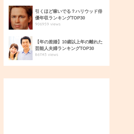
引くほど稼いでる？ハリウッド俳
優年収ランキングTOP30
906959 views
【年の差婚】10歳以上年の離れた
芸能人夫婦ランキングTOP30
861143 views