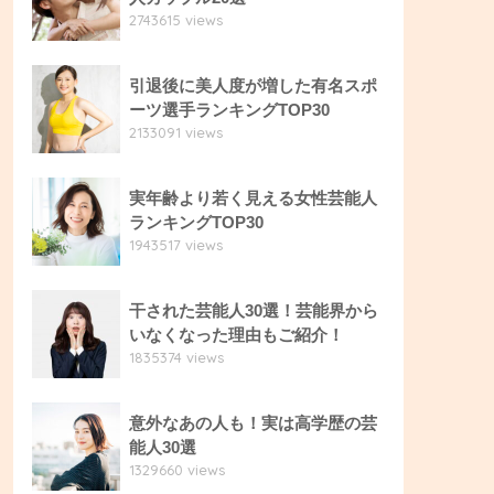
2743615 views
引退後に美人度が増した有名スポ
ーツ選手ランキングTOP30
2133091 views
実年齢より若く見える女性芸能人
ランキングTOP30
1943517 views
干された芸能人30選！芸能界から
いなくなった理由もご紹介！
1835374 views
意外なあの人も！実は高学歴の芸
能人30選
1329660 views