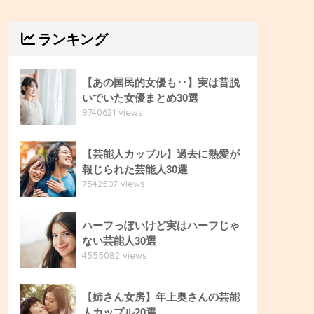
ランキング
【あの国民的女優も‥】実は昔脱
いでいた女優まとめ30選
9740621 views
【芸能人カップル】過去に熱愛が
報じられた芸能人30選
7542507 views
ハーフっぽいけど実はハーフじゃ
ない芸能人30選
4555082 views
【姉さん女房】年上奥さんの芸能
人カップル20選