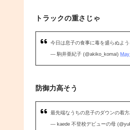
トラックの重さじゃ
今日は息子の食事に毒を盛らぬよ
— 駒井亜紀子 (@akiko_komai)
May 
防御力高そう
最先端なうちの息子のダウンの着
— kaede 不登校デビューの母 (@yuki