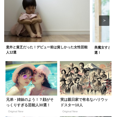
意外と貧乏だった！デビュー前は貧しかった女性芸能
美魔女すぎ注意
人12選
選！
兄弟・姉妹のよう！？顔がそ
実は親日家で有名なハリウッ
っくりすぎる芸能人30選！
ドスター10人
Original New
Original New