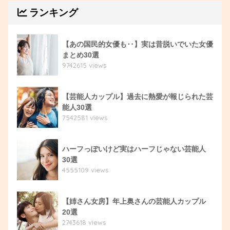
ランキング
【あの国民的女優も‥】実は昔脱いでいた女優
まとめ30選
9742615 views
【芸能人カップル】過去に熱愛が報じられた芸
能人30選
7542581 views
ハーフっぽいけど実はハーフじゃない芸能人
30選
4555109 views
【姉さん女房】年上奥さんの芸能人カップル
20選
2743618 views