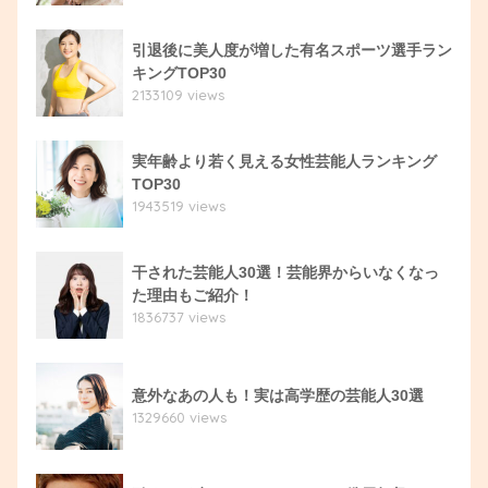
引退後に美人度が増した有名スポーツ選手ラン
キングTOP30
2133109 views
実年齢より若く見える女性芸能人ランキング
TOP30
1943519 views
干された芸能人30選！芸能界からいなくなっ
た理由もご紹介！
1836737 views
意外なあの人も！実は高学歴の芸能人30選
1329660 views