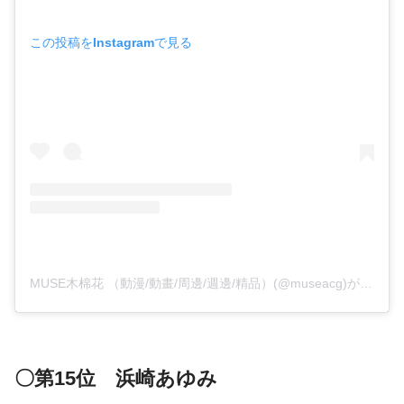
この投稿をInstagramで見る
MUSE木棉花 （動漫/動畫/周邊/週邊/精品）(@museacg)がシェアした投稿
〇第15位 浜崎あゆみ