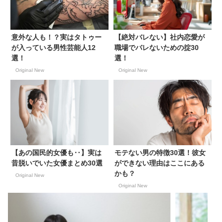
意外な人も！？実はタトゥー
【絶対バレない】社内恋愛が
が入っている男性芸能人12
職場でバレないための掟30
選！
選！
Original New
Original New
【あの国民的女優も‥】実は
モテない男の特徴30選！彼女
昔脱いでいた女優まとめ30選
ができない理由はここにある
かも？
Original New
Original New